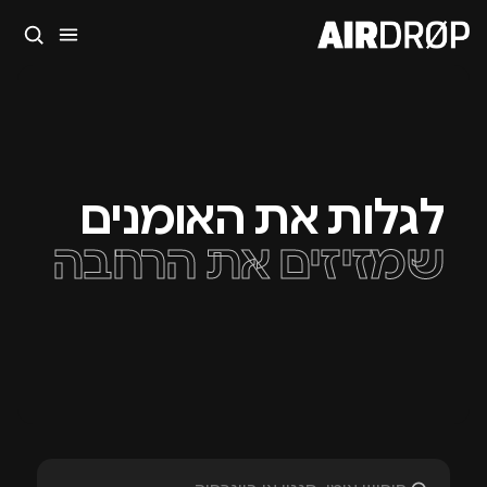
סגור
מה מחפשים?
🎪
פסטיבלים
🎶
מועדונים
✈️
חו״ל
🔥
בקרוב
טיפ: אפשר להקליד שם אומן, עיר, תאריך או שם חג.
לגלות את האומנים
שמזיזים את הרחבה