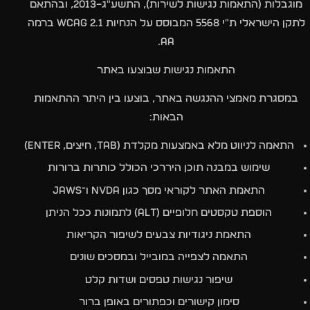
מוגבלות (התאמות נגישות לשירות), התשע"ג–2013, ובהתאם
לתקן הישראלי ת"י 5568 המבוסס על הנחיות WCAG 2.1 ברמה
AA.
התאמות נגישות שבוצעו באתר
במסגרת מאמצי ההנגשה באתר, בוצעו בין היתר ההתאמות
הבאות:
התאמה לניווט מלא באמצעות מקלדת (TAB, חיצים, Enter)
שימוש במבנה תוכן היררכי הכולל כותרות ברורות
התאמת האתר לקוראי מסך כגון NVDA ו־JAWS
הוספת טקסטים חלופיים (alt) לתמונות ככל הניתן
התאמת ניגודיות צבעים לשיפור הקריאות
התאמה לצפייה במובייל ובמסכים שונים
שיפור נגישות טפסים ושדות קלט
סימון קישורים וכפתורים באופן ברור