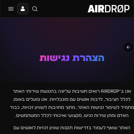
סגור
מה מחפשים?
📰
🔥
✈️
🎶
🎪
פסטיבלים
מועדונים
חו״ל
בקרוב
מגזין
טיפ: אפשר להקליד שם אומן, עיר, תאריך או שם חג.
הצהרת נגישות
אנו ב־Airdrop רואים חשיבות עליונה בהנגשת שירותי האתר
לכלל הציבור, לרבות אנשים עם מוגבלויות. אנו פועלים באופן
מתמיד לשיפור נגישות האתר, מתוך מחויבות לשוויון זכויות, כבוד
האדם ומתן שירות נגיש, מקצועי ואיכותי לכלל המשתמשים.
האתר שואף לעמוד בדרישות תקנות שוויון זכויות לאנשים עם