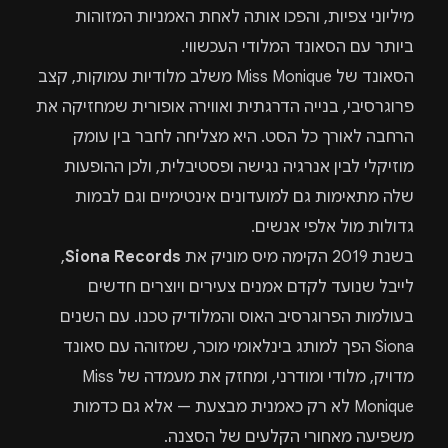
מיליוני צפיות, והפכו אותה לאחת האמניות המזוהות
ביותר עם הסאונד המלודי העכשווי.
הסאונד של Miss Monique משלב מלודיות עמוקות, קצב
פרוגרסיבי, בנייה הדרגתית ואווירה אופורית שמחזיקה את
הרחבה לאורך כל הסט. היא מצליחה לחבר בין עומק
מוזיקלי לבין אנרגיה נגישה ופסטיבלית, ולכן ההופעות
שלה מתאימות גם למועדונים אינטימיים וגם לבמות
גדולות מול אלפי אנשים.
בשנת 2019 הקימה מיס מוניק את
Siona Records
,
לייבל שנועד לקדם אמנים צעירים ויוצרים חדשים
בעולמות הפרוגרסיב האוס והמלודיק טכנו. עם השנים
Siona הפך למותג בינלאומי מוכר, שמזוהה עם סאונד
מדויק, מלודי ומודרני, ומחזק את מעמדה של Miss
Monique לא רק כאמנית מבצעת — אלא גם כדמות
משפיעה מאחורי הקלעים של הסצנה.