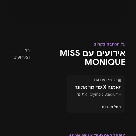
על הרחבה בקרוב
אירועים עם MISS
כל
האירועים
MONIQUE
▣ שישי · 04.09
בעוד 27 ימים
זאמנה X פריימר אתונה
⌖
Olympic Stadium · אתונה
החל מ-€64
מופעל באמצעות Apple Music