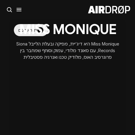
סגור
MISS MONIQUE
מה מחפשים?
כל האומנים
🎪
פסטיבלים
🎶
מועדונים
✈️
חו״ל
🔥
בקרוב
Miss Monique היא דיג׳יית, מפיקה ובעלת הלייבל Siona
טיפ: אפשר להקליד שם אומן, עיר, תאריך או שם חג.
Records, עם סאונד מלודי, עמוק וסוחף שמחבר בין
פרוגרסיב האוס, מלודיק טכנו ואנרגיה פסטיבלית
בינלאומית.