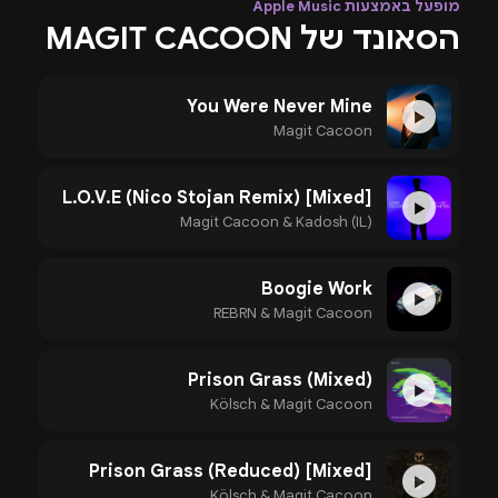
מופעל באמצעות Apple Music
הסאונד של MAGIT CACOON
You Were Never Mine
▶
Magit Cacoon
L.O.V.E (Nico Stojan Remix) [Mixed]
▶
Magit Cacoon & Kadosh (IL)
Boogie Work
▶
REBRN & Magit Cacoon
Prison Grass (Mixed)
▶
Kölsch & Magit Cacoon
Prison Grass (Reduced) [Mixed]
▶
Kölsch & Magit Cacoon