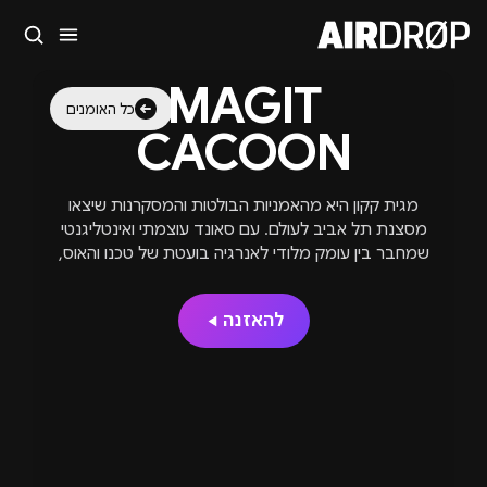
סגור
MAGIT
מה מחפשים?
כל האומנים
CACOON
🎪
פסטיבלים
🎶
מועדונים
✈️
חו״ל
🔥
בקרוב
טיפ: אפשר להקליד שם אומן, עיר, תאריך או שם חג.
מגית קקון היא מהאמניות הבולטות והמסקרנות שיצאו
מסצנת תל אביב לעולם. עם סאונד עוצמתי ואינטליגנטי
שמחבר בין עומק מלודי לאנרגיה בועטת של טכנו והאוס,
היא הפכה לשם קבוע על במות ובלייבלים המובילים
בעולם – ביניהם Crosstown Rebels, Second State,
להאזנה
DGTL, Knee Deep In Sound, Rebellion, Be As One,
Katermukke ו-Watergate Records. לצד הקריירה
הבינלאומית שלה, מגית היא גם המייסדת של הלייבל
Mago Music, שממשיך להגדיר מחדש את גבולות
הסאונד הישראלי בזירה הגלובלית.