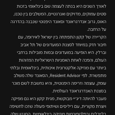
לאורך השנים היא בנתה לעצמה שם בינלאומי בזכות
סטים עמוקים, מדויקים ואנרגטיים, המשלבים בין טכנו,
האוס, גרוב אנדרגראונד וסאונד היפנוטי שנבנה בהדרגה
על הרחבה.
הקריירה של קקון התפתחה בין ישראל לאירופה, עם
חיבור חזק במיוחד לסצנת המועדונים של תל אביב
וברלין. היא הופיעה במועדונים ובמות מובילות ברחבי
העולם, והפכה לאחת האמניות הישראליות המזוהות
ביותר עם מוזיקה אלקטרונית איכותית, בינלאומית ובלתי
מתפשרת. לפי Resident Advisor, הסאונד שלה משלב
עומק, עוצמה וזרימה היפנוטית, והיא נחשבת לשם מוכר
בסצנת האנדרגראונד העולמית.
מעבר להיותה דיג׳יי מבוקשת, מגית קקון היא גם מפיקה
ויוצרת מקורית, עם ריליסים ושיתופי פעולה שזכו לחשיפה
בלייבלים ובפלטפורמות מוזיקה בינלאומיות. הסגנון שלה