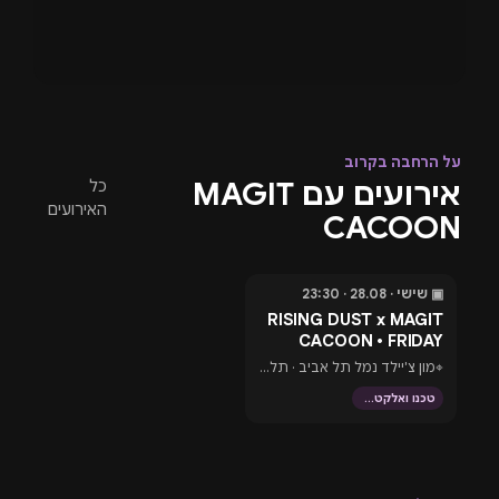
על הרחבה בקרוב
אירועים עם MAGIT
כל
האירועים
CACOON
▣ שישי · 28.08 · 23:30
בעוד 19 ימים
RISING DUST x MAGIT
CACOON • FRIDAY
⌖
מון צ'יילד נמל תל אביב · תל אביב
טכנו ואלקטרוני