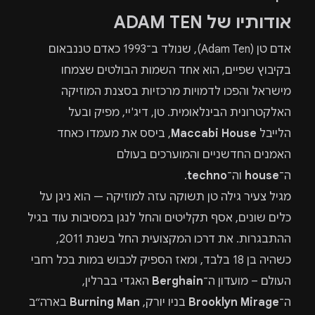
אודותיו של ADAM TEN
אדם טן (Adam Ten), שנולד ב־1993 כאדם טננבאום
בקיבוץ שפיים, הוא אחד השמות הבולטים שצמחו
מישראל והפכו לדמויות מרכזיות בסצנת המוזיקה
האלקטרונית הבינלאומית. טן, דיג'יי, מפיק ובעל
הלייבל
Maccabi House
, ביסס את מעמדו כאחד
האמנים החדשניים והמוערכים בעולם
ה־
house
וה־
techno
.
מגיל צעיר גילה טן תשוקה עזה למוזיקה — הוא ניגן על
כלים שונים, אסף תקליטים והחל לנגן במסיבות עוד בגיל
ההתבגרות. את דרכו המקצועית החל בשנת 2011,
כשהיה בן 18 בלבד, ומאז הספיק לכבוש במות בכל רחבי
העולם – מועדון ה־
Berghain
האגדי בברלין,
ה־
Brooklyn Mirage
בניו יורק,
Burning Man
בארה״ב