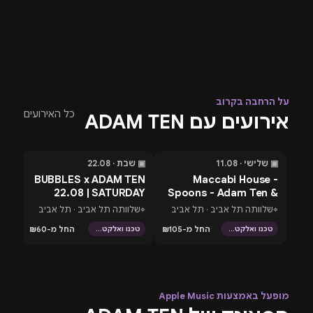
על הרחבה בקרוב
כל האירועים
אירועים עם ADAM TEN
▣ שלישי · 11.08
▣ שבת · 22.08
▣ שבת · 
בעוד 4 ימים
בעוד 15 ימים
בעוד 22 
ita
BUBBLES x ADAM TEN
Maccabi House -
Spoons - Adam Ten &
22.08 | SATURDAY
Gami ב-ch
The Team
⌖
שלוותה תל אביב · תל אביב
⌖
שלוותה תל אביב · תל אביב
⌖
ach
החל מ
החל מ-₪105
החל מ-₪60
טכנו ואלקטרוני
טכנו ואלקטרוני
מופעל באמצעות Apple Music