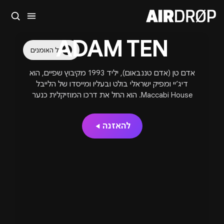
סגור
ADAM TEN
מה מחפשים?
כל האומנים
🎪
פסטיבלים
🎶
מועדונים
✈️
חו״ל
🔥
בקרוב
אדם טן (אדם טננבאום), יליד 1993 מקיבוץ שפיים, הוא
טיפ: אפשר להקליד שם אומן, עיר, תאריך או שם חג.
דיג’יי ומפיק ישראלי בולט ובעליו ומייסדו של הלייבל
Maccabi House. הוא החל את דרכו המוזיקלית כנער
ונודע בסגנון שמשלב האוס וטכנו פסיכדלי עם נגיעות
אתניות ואווירה ישראלית ייחודית. אדם מופיע במועדונים
להאזנה
ופסטיבלים בינלאומיים, כיכב במצעדי Beatport וממשיך
להוביל את סצנת ההאוס המקומית עם הפקות חדשניות
ושיתופי פעולה עם יוצרים מהעולם.