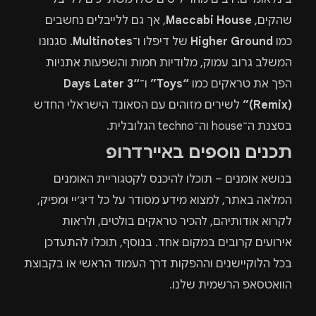
שהקים,
Maccabi House
, אך גם ללייבלים נחשבים
כמו
Higher Ground
של דיפלו ו־
Multinotes
. סגנונו
המשלב גרוב עמוק, מלודיות חמות והשפעות אתניות
הפך את טראקים כמו
“Toys”
ו־
“3 Days Later
(Remix)”
לשירים מזוהים עם הסאונד הישראלי החדש
בסצנת ה־house וה־techno הגלובלית.
תכנים נוספים באיירדרופ
בנושא אומנים – תוכלו להיכנס לקטגוריית האומנים
המלאה באתר, למצוא מידע מסודר על כל דיג׳יי ומפיק,
לקרוא אודותיהם, להכיר טראקים בולטים, ולראות
אירועים קרובים במקום אחד. בנוסף, תוכלו להתעדכן
בכל הלוקיישנים וההפקות דרך העמוד הראשי או בקבוצת
הוואטסאפ הרשמית שלנו.