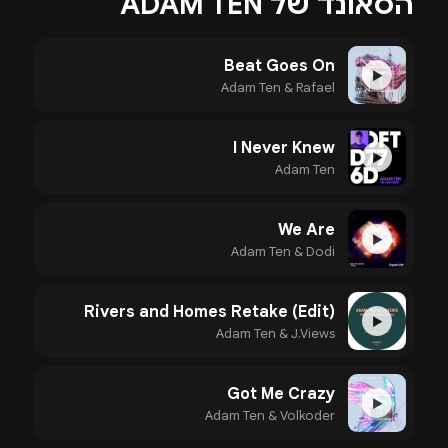
הסאונד של ADAM TEN
Beat Goes On
▶
Adam Ten & Rafael
I Never Knew
▶
Adam Ten
We Are
▶
Adam Ten & Dodi
Rivers and Homes Retake (Edit)
▶
Adam Ten & J.Views
Got Me Crazy
▶
Adam Ten & Volkoder