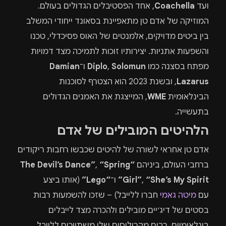
ועד
Coachella
, אחד הפסטיבלים הגדולים בעולם.
המוזיקה של אדם טן מתאפיינת בסאונד ייחודי המשלב
בין ביטים מדויקים, אלמנטים של האוס פסיכדלי, טכנו
והשפעות אתניות. יצירותיו זוכות לתמיכה מצד דמויות
מפתח בסצנה כמו
Solomun
,
Diplo
ו־
Damian
Lazarus
, ובשנת 2023 הוא הצטרף לסוכנות
הבינלאומית
WME
, המייצגת את האמנים הגדולים
בתעשייה.
הלהיטים המובילים של אדם
אדם טן אחראי לשורה של להיטים שכבשו רחבות ריקודים
ברחבי העולם, ביניהם
“The Devil’s Dance”
“Spring
,
“She’s My Spirit”
,
Girl”
ו־
“Lego”
(אותו ביצע
עם
מיטה גאמי
חברו ללייבל) – שזכו להשמעות רבות
בסטים של דיג׳יים מובילים ולהכרה מצד לייבלים
בינלאומיים. רבים מהריליסים שלו משתייכים ללייבל