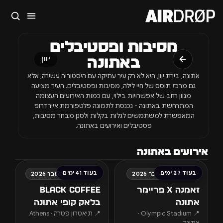
סגור
מסיבות ופסטיבלים
מה מחפשים?
באתונה
יוון
🎪
פסטיבלים
🎶
מועדונים
✈️
חו״ל
🔥
בקרוב
אתונה, בירת יוון, היא לא רק עיר עתיקה עם היסטוריה עשירה, אלא
טיפ: אפשר להקליד שם אומן, עיר, תאריך או שם חג.
גם מרכז תוסס של חיי לילה, מסיבות ופסטיבלים. העיר מציעה
מגוון רחב של אפשרויות בילוי, עם כמות האירועים העצומה
המתרחשת באתונה - נכנסת לתמונה פלטפורמת איירדרופ
המאפשרת למשתמשים לגלות בקלות ולסנן מבחר מסיבות,
פסטיבלים ואירועים באתונה.
אירועים באתונה
בעוד 27 ימים
בעוד 41 ימים
שישי, 4 ספטמבר 2026
שישי, 18 ספטמבר 2026
זאמנה X פריימר
Black coffee
אתונה
בלאק קופי אתונה
📍 Olympic Stadium ·
📍 תיאטרון פטרה · Athens
אתונה