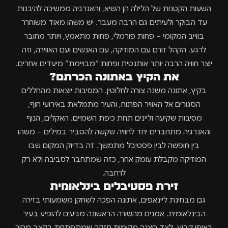
השעות הקטנות של הלילה הן השיא, והאנרגיה ממשיכה להיבנות
עד הבוקר ולעיתים גם הרבה מעבר. יש משהו מאוד משוחרר
בווייב המקומי – פחות פורמלי, פחות מתאמץ, ויותר מחובר
לרגע. הקהל זורם עם המוזיקה, עם האנשים ועם האווירה, וזה
יוצר חוויה הרבה יותר אותנטית ופחות “מבויימת” מיעדים אחרים.
את הקיץ באתונה הכרתם?
בקיץ, אתונה משנה צורה לחלוטין. המסיבות יוצאות מהחללים
הסגורים אל האוויר הפתוח, והעיר מתמלאת באירועי חוף,
מסיבות שקיעה וליינים תחת כיפת השמיים. האקלים, הנוף
והאנרגיה מתחברים יחד לחוויה שקשה להסביר במילים – משהו
בין חופשה לבין פסטיבל מתמשך. זה בדיוק המקום שבו
המוזיקה מקבלת עומק אחר, כזה שמתחבר לסביבה ולא רק
לרחבה.
זירת פסטיבלים בינלאומית
גם מבחינת ליינאפים, אתונה הפכה לשחקן משמעותי בזירה
הבינלאומית. אמנים מהשורה הראשונה מגיעים להופיע בעיר
באופן קבוע, לצד סצנה מקומית חזקה שמתפתחת בקצב מהיר