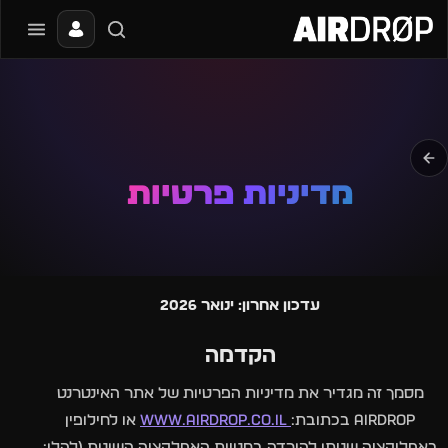
סגור
מה מחפשים?
📰
🔥
✈️
🎶
🎪
פסטיבלים
מועדונים
חו״ל
בקרוב
מגזין
טיפ: אפשר להקליד שם אומן, עיר, תאריך או שם חג.
מדיניות פרטיות
עדכון אחרון: ינואר 2026
הקדמה
מסמך זה מגדיר את מדיניות הפרטיות של אתר האינטרנט
Airdrop בכתובת:
www.airdrop.co.il
או לחילופין
באפליקציה שניתן להורדה בחנויות האפלקציה השונות (להלן: