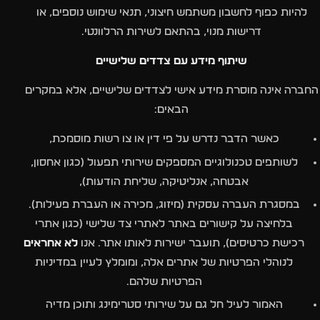
להיות כפוף לחשבון משתמש חיצוני, תנאי שימוש נוספים, או
דרישות מנוי, בהתאם לשירות הרלוונטי.
שיתוף מידע עם צדדים שלישיים
החברה אינה מוסרת מידע אישי לצדדים שלישיים, אלא במקרים
הבאים:
כאשר הדבר נדרש על פי דין או צו רשות מוסמכת,
לשותפים טכנולוגיים המספקים שירותי תפעול (כגון אחסון,
אבטחה, אנליטיקה, שליחת הודעות),
במסגרת העברה עסקית (מיזוג, מכירה או העברת פעילות).
בלחיצה על קישורים באתר לאתרי צד שלישי (כגון אתרי
רכישת כרטיסים), תועבר ישירות לאותו אתר. אנו
לא אחראים
לנוהלי הפרטיות של אתרים אלה, ומומלץ לעיין במדיניות
הפרטיות שלהם.
האמור לעיל חל גם על שירותי סטרימינג ותוכן מדיה