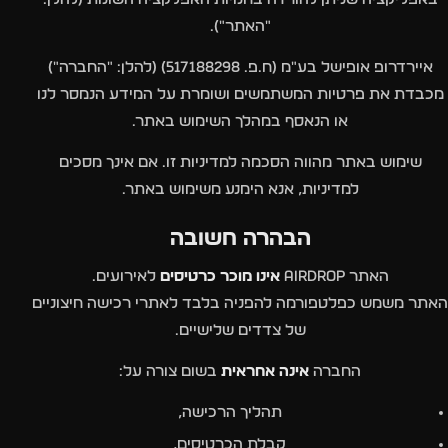
"האתר").
איירדרופ אופישל בע״מ (ח.פ. 517188298) (להלן: "החברה")
מכבדת את פרטיות המשתמשים ושומרת על המידע הנמסר לנו
או הנאסף במהלך השימוש באתר.
שימוש באתר מהווה הסכמה למדיניות זו. אם אינך מסכים
למדיניות, אנא הימנע משימוש באתר.
הבהרה חשובה
האתר Airdrop
אינו מוכר כרטיסים
לאירועים.
האתר משמש כפלטפורמה להפניה בלבד לאתרי רכישה חיצוניים
של צדדים שלישיים.
החברה
אינה אחראית
בשום צורה על:
תהליך הרכישה,
קבלת הכרטיסים,