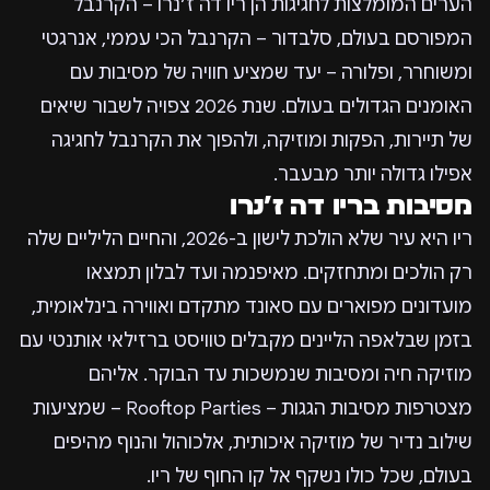
הערים המומלצות לחגיגות הן ריו דה ז’נרו – הקרנבל
המפורסם בעולם, סלבדור – הקרנבל הכי עממי, אנרגטי
ומשוחרר, ופלורה – יעד שמציע חוויה של מסיבות עם
האומנים הגדולים בעולם. שנת 2026 צפויה לשבור שיאים
של תיירות, הפקות ומוזיקה, ולהפוך את הקרנבל לחגיגה
אפילו גדולה יותר מבעבר.
מסיבות בריו דה ז’נרו
ריו היא עיר שלא הולכת לישון ב-2026, והחיים הליליים שלה
רק הולכים ומתחזקים. מאיפנמה ועד לבלון תמצאו
מועדונים מפוארים עם סאונד מתקדם ואווירה בינלאומית,
בזמן שבלאפה הליינים מקבלים טוויסט ברזילאי אותנטי עם
מוזיקה חיה ומסיבות שנמשכות עד הבוקר. אליהם
מצטרפות מסיבות הגגות – Rooftop Parties – שמציעות
שילוב נדיר של מוזיקה איכותית, אלכוהול והנוף מהיפים
בעולם, שכל כולו נשקף אל קו החוף של ריו.