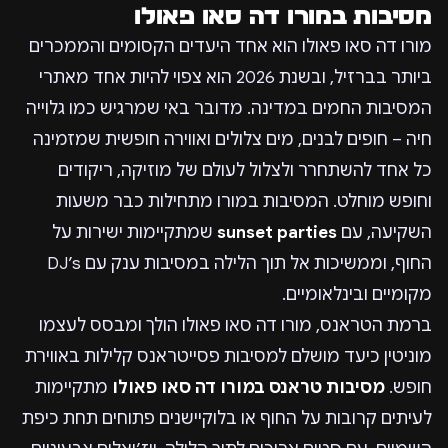
מסיבות במורו דה סאו פאולו
מורו דה סאו פאולו הוא אחד היעדים הקסומים והממכרים
ביותר בברזיל, ובשנת 2026 הוא צפוי להיות אחד מאתרי
המסיבות החמים במדינה. מדובר באי שמרגיש כמו גלוייה
חיה – חופים לבנים, מים צלולים ואווירה חופשית שמזמינה
כל אחד להשתחרר ולצלול לעולם של מוזיקה, ריקודים
וחופש מוחלט. המסיבות במורו מתחילות כבר משעות
השקיעה, עם
sunset parties
שמתקיימות ישירות על
החוף, וממשיכות אל תוך הלילה במסיבות ענק עם DJ’s
מקומיים ובינלאומיים.
ברמת הטראנס, מורו דה סאו פאולו הולך ומבסס לעצמו
מוניטין כיעד מושלם למסיבות פסייטראנס קלילות באווירת
חופש.
מסיבות טראנס במורו דה סאו פאולו
מתקיימות
לעיתים קרובות על החוף או בלוקיישנים פתוחים תחת כיפת