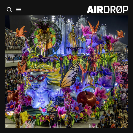
סגור
מה מחפשים?
🎪
פסטיבלים
🎶
מועדונים
✈️
חו״ל
🔥
בקרוב
טיפ: אפשר להקליד שם אומן, עיר, תאריך או שם חג.