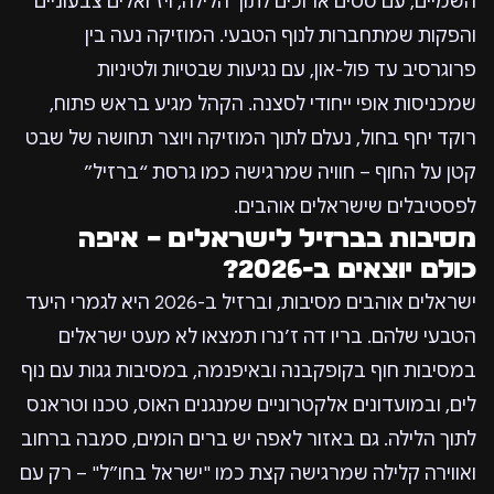
השמיים, עם סטים ארוכים לתוך הלילה, ויז’ואלים צבעוניים
והפקות שמתחברות לנוף הטבעי. המוזיקה נעה בין
פרוגרסיב עד פול-און, עם נגיעות שבטיות ולטיניות
שמכניסות אופי ייחודי לסצנה. הקהל מגיע בראש פתוח,
רוקד יחף בחול, נעלם לתוך המוזיקה ויוצר תחושה של שבט
קטן על החוף – חוויה שמרגישה כמו גרסת “ברזיל”
לפסטיבלים שישראלים אוהבים.
מסיבות בברזיל לישראלים – איפה
כולם יוצאים ב-2026?
ישראלים אוהבים מסיבות, וברזיל ב-2026 היא לגמרי היעד
הטבעי שלהם. בריו דה ז’נרו תמצאו לא מעט ישראלים
במסיבות חוף בקופקבנה ובאיפנמה, במסיבות גגות עם נוף
לים, ובמועדונים אלקטרוניים שמנגנים האוס, טכנו וטראנס
לתוך הלילה. גם באזור לאפה יש ברים הומים, סמבה ברחוב
ואווירה קלילה שמרגישה קצת כמו "ישראל בחו״ל" – רק עם