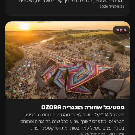
רגע לפני שטסים, הכנו לכם מדריך קצר למועדונים, האזורים
26 אפריל 2026
והמסיבות שאסור לפספס באי הכי מדובר באירופה.
סיקור
פסטיבל אוזורה הונגריה OZORA
פסטיבל OZORA נחשב לאחד מהגדולים בעולם בסצינת
הטראנס, מתפרס לאורך שבוע בכל שנה בהונגריה ומתוחם
בשטח עצום שכולל כמה במות, מתחמי קמפינג ועוד.
איירדרופ
22 אפריל 2026