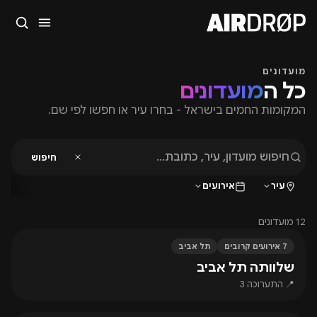
סגור
מה מחפשים?
מועדונים
כל ה
מועדונים
🎪
פסטיבלים
🎶
מועדונים
✈️
חו״ל
🔥
בקרוב
המקומות החמים בישראל - בחרו עיר או חפשו לפי שם.
טיפ: אפשר להקליד שם אומן, עיר, תאריך או שם חג.
חיפוש
עיר
אירועים
12 מועדונים
7 אירועים קרובים
תל אביב
שלוותה תל אביב
📍 התערוכה 3