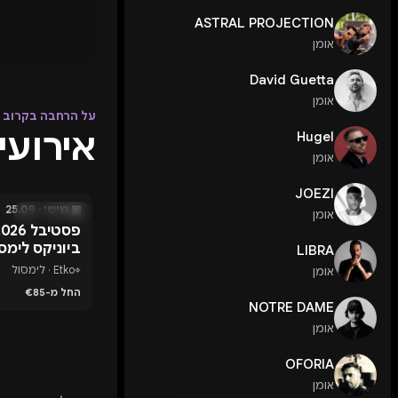
ASTRAL PROJECTION
אומן
David Guetta
אומן
על הרחבה בקרוב
אירועים עם
Hugel
אומן
JOEZI
▣ שישי · 25.09
אומן
בעוד 49 ימים
פסטיבל
ביוניקס לימס
LIBRA
⌖
Etko · לימסול
אומן
החל מ-€85
NOTRE DAME
אומן
OFORIA
אומן