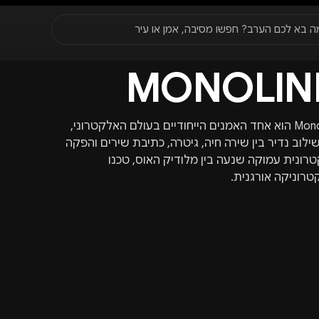
סגור
ה בא לכם הערב? חפשו מסיבה, אמן או עיר
MONOLIN
עדונים
✈️
חו״ל
🔥
בקרוב
יר, תאריך או שם חג.
Monolink הוא אחד האמנים הייחודיים בעולם האלקטרוני,
ילוב נדיר בין שירה חיה, גיטרה, כתיבת שירים והפקה
רונית עמוקה שנעה בין מלודיק האוס, טכנו
טרוניקה אורגנית.