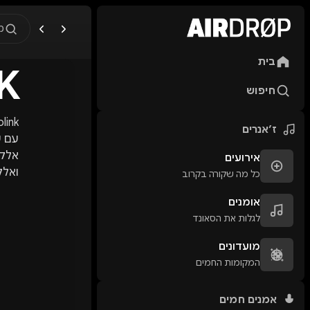
מ
בית
K
מה מחפשים?
🎪
פסטיבלים
🎶
מו
חיפוש
טיפ: אפשר להקליד שם אומן, ע
ז׳אנרים
עם ש
אלקט
אירועים
ואלק
כל מה שקורה בקרוב
אומנים
לגלות את הסאונד
מועדונים
המקומות החמים
אמנים חמים