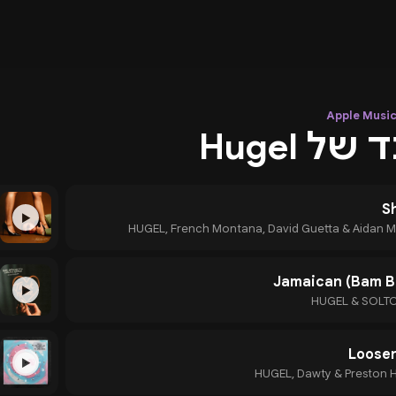
ל Hugel
S
▶
HUGEL, French Montana, David Guetta & Aidan M
Jamaican (Bam 
▶
HUGEL & SOLTO
Loose
▶
HUGEL, Dawty & Preston H