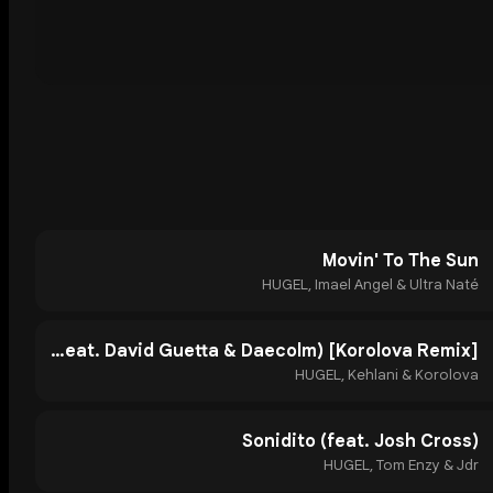
Movin' To The Sun
HUGEL, Imael Angel & Ultra Naté
Think Of Me (feat. David Guetta & Daecolm) [Korolova Remix]
HUGEL, Kehlani & Korolova
Sonidito (feat. Josh Cross)
HUGEL, Tom Enzy & Jdr