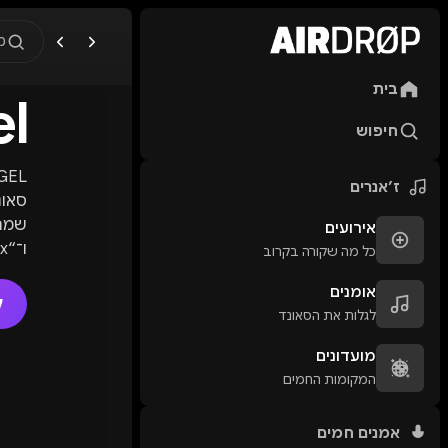
מ
בית
l
מה מחפשים?
🎪
פסטיבלים
🎶
מו
חיפוש
טיפ: אפשר להקליד שם אומן, ע
ז׳אנרים
אירועים
כל מה שקורה בקרוב
הגדו
אומנים
עם ה
ל
לגלות את הסאונד
תוכל
הקרו
מועדונים
המקומות החמים
אמנים חמים