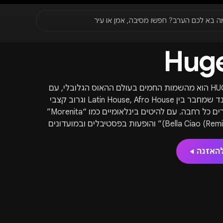
סגור
ה בא לכם הערב? חפשו מסיבה, אמן או עיר
Huge
עדונים
✈️
חו״ל
🔥
בקרוב
יר, תאריך או שם חג.
HUGEL הוא מהשמות החמים בעולם ההאוס הגלובלי, עם
סאונד שמחבר בין Latin House, Afro House וגרוב קצבי
שמרים כל רחבה. עם להיטים בינלאומיים כמו “Morenita”
ו־“Bella Ciao (Remix)” והופעות בפסטיבלים ובמועדונים
לים בעולם, הוא הפך לאחד האמנים המזוהים ביותר
ווייב הקיצי והמסיבתי של הסצנה. דרך איירדרופ
האזנה
ו לעקוב אחרי לוח ההופעות, האירועים והמסיבות
בות שלו ברחבי העולם.