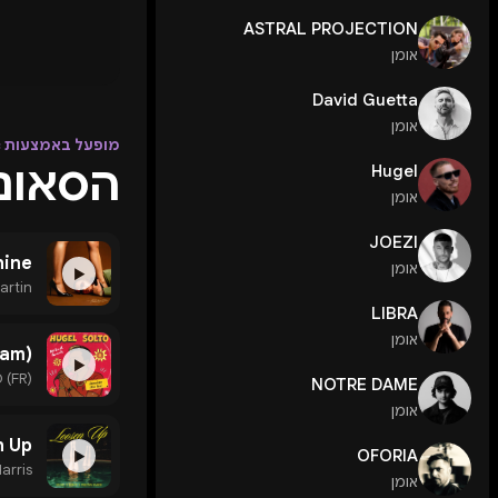
ASTRAL PROJECTION
אומן
David Guetta
אומן
מופעל באמצעות Apple Music
הסאונד ש
Hugel
אומן
JOEZI
hine
אומן
▶
artin
LIBRA
אומן
Bam)
▶
 (FR)
NOTRE DAME
אומן
n Up
OFORIA
▶
arris
אומן