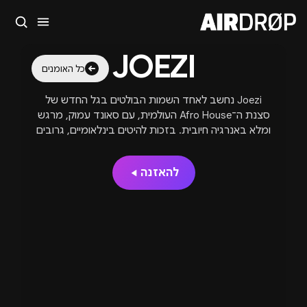
סגור
JOEZI
מה מחפשים?
כל האומנים
🎪
פסטיבלים
🎶
מועדונים
✈️
חו״ל
🔥
בקרוב
Joezi נחשב לאחד השמות הבולטים בגל החדש של
טיפ: אפשר להקליד שם אומן, עיר, תאריך או שם חג.
סצנת ה־Afro House העולמית, עם סאונד עמוק, מרגש
ומלא באנרגיה חיובית. בזכות להיטים בינלאומיים, גרובים
מהפנטים ואווירה שמחברת בין אנשים ותרבויות - ג׳וזי
הפך לאמן שממלא רחבות מסביב לעולם עם וייב ייחודי
להאזנה
שקשה להתעלם ממנו.