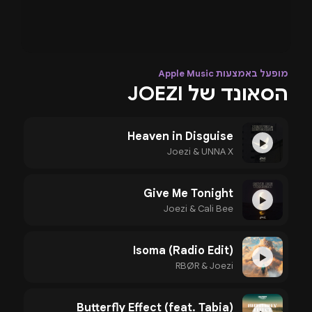
מופעל באמצעות Apple Music
הסאונד של JOEZI
Heaven in Disguise
▶
Joezi & UNNA X
Give Me Tonight
▶
Joezi & Cali Bee
Isoma (Radio Edit)
▶
RBØR & Joezi
Butterfly Effect (feat. Tabia)