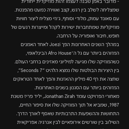
- מדובר באמן שבנה לעצמו זהות מוזיקלית ייחודית
שמצליחה לשלב בין רגש, קצב ואווירה כמעט מהפנטת.
עם סאונד עמוק, מלודי וסוחף, ג׳וזי מצליח ליצור חוויות
מוזיקליות שמתחברות ישירות לקהל ומייצרות רגעים של
חופש, חיבור ואופוריה על הרחבה.
במהלך השנים האחרונות הפך Joezi לאחד האמנים
המזוהים ביותר עם גל ה־Afro House הבינלאומי,
כשהמוזיקה שלו מגיעה למיליוני מאזינים ברחבי העולם.
בין היצירות הבולטות שלו נמצא הלהיט “7 Seconds”,
שחצה את רף 40 מיליון ההאזנות והפך לאחד הטראקים
המזוהים ביותר עם הסגנון בשנים האחרונות.
מאחורי הפרויקט עומד Jonathan Zirah, יליד פריז משנת
1987, שמביא אל תוך המוזיקה שלו את סיפור החיים,
התחושות וההשפעות התרבותיות שאסף לאורך הדרך.
השילוב בין שורשים אירופאיים לבין אנרגיה אפריקאית