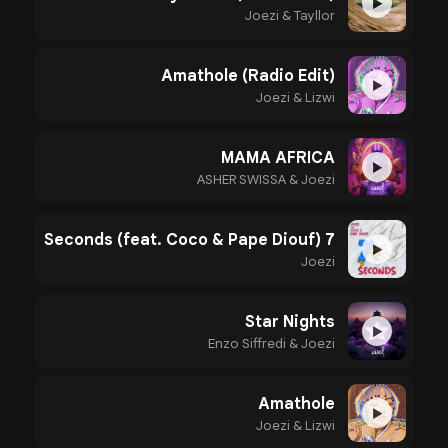
▶
Joezi & Tayllor
Amathole (Radio Edit)
▶
Joezi & Lizwi
MAMA AFRICA
▶
ASHER SWISSA & Joezi
7 Seconds (feat. Coco & Pape Diouf)
▶
Joezi
Star Nights
▶
Enzo Siffredi & Joezi
Amathole
▶
Joezi & Lizwi