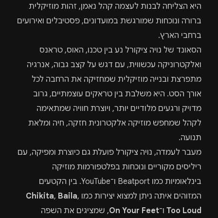
היא הצליחה לבנות לעצמה קהל נאמן, זהות מוזיקלית
ברורה ונוכחות שמורגשת במועדונים, פסטיבלים ואירועים
ברחבי הארץ.
הסאונד של נויה ציקורל נע בין טכנו, האוס, טראנס
ואלקטרוניקה עכשווית, עם דגש על קצב גבוה, אנרגיה
מתפרצת ובנייה מוזיקלית שמחזיקה את הרחבה לכל
אורך הסט. היא משלבת בין טראקים עוצמתיים, גרוב
מדויק ורגעים מלודיים יותר, ויוצרת חוויה שמתאימה
לקהל שמחפש מוזיקה אלקטרונית חזקה, חיה ומלאת
תנועה.
מעבר לעמדה, נויה ציקורל פועלת גם כיוצרת ומפיקה, עם
ריליסים מקוריים ונוכחות בפלטפורמות מוזיקה
בינלאומיות כמו Beatport ו־YouTube. בין הקטעים
המזוהים איתה ניתן למצוא יצירות כמו
,
Baila
,
Chikita
Too Loud
ו־
On Your Feet
, שמציגים את השפה