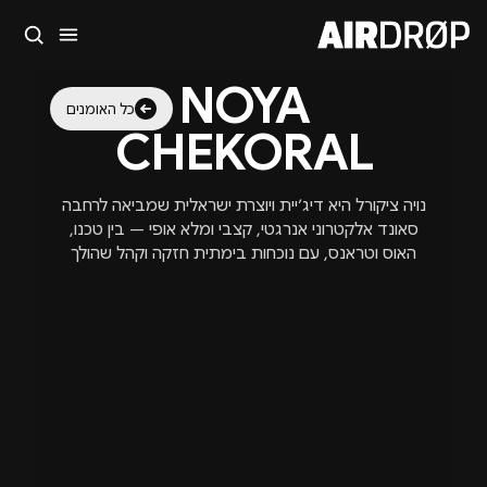
סגור
NOYA
מה מחפשים?
כל האומנים
CHEKORAL
🎪
פסטיבלים
🎶
מועדונים
✈️
חו״ל
🔥
בקרוב
טיפ: אפשר להקליד שם אומן, עיר, תאריך או שם חג.
נויה ציקורל היא דיג׳יית ויוצרת ישראלית שמביאה לרחבה
סאונד אלקטרוני אנרגטי, קצבי ומלא אופי — בין טכנו,
האוס וטראנס, עם נוכחות בימתית חזקה וקהל שהולך
איתה לכל סט.