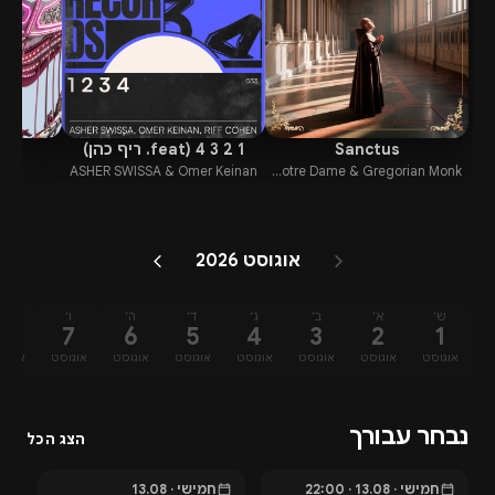
Sanctus
1 2 3 4 (feat. ריף כהן)
On
ael
ASHER SWISSA & Omer Keinan
Monks Of The Abbey Of Notre Dame & Gregorian Monk
אוגוסט 2026
ש׳
א׳
ב׳
ג׳
ד׳
ה׳
ו׳
ש׳
8
7
6
5
4
3
2
1
אוגוסט
אוגוסט
אוגוסט
אוגוסט
אוגוסט
אוגוסט
אוגוסט
אוגוס
נבחר עבורך
הצג הכל
חמישי · 13.08 · 22:00
חמישי · 13.08