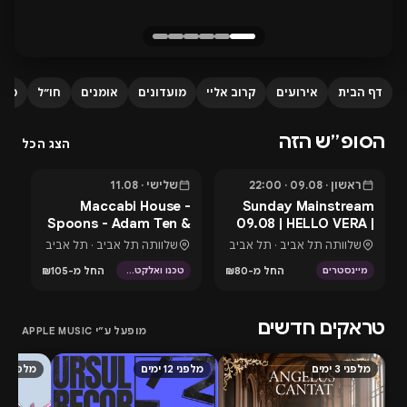
דף הבית
אירועים
קרוב אליי
מועדונים
אומנים
חו״ל
מגזי
הסופ״ש הזה
הצג הכל
ראשון · 09.08 · 22:00
שלישי · 11.08
היום
בעוד 2 ימים
בעוד
Y
Maccabi House -
Sunday Mainstream
-
Spoons - Adam Ten &
09.08 | HELLO VERA |
M
The Team
ADELLA
שלוותה תל אביב · תל אביב
שלוותה תל אביב · תל אביב
L
החל מ-₪80
החל מ-₪105
מיינסטרים
טכנו ואלקטרוני
מ
טראקים חדשים
מופעל ע״י APPLE MUSIC
מלפני 3 ימים
מלפני 12 ימים
מלפני 16 ימים