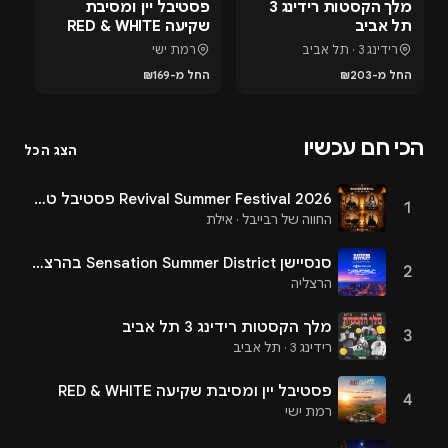
מלך הקסטות רידינג 3
פסטיבל יין ומסיבת
אי
תל אביב
שקיעה RED & WHITE
ופ
רידינג 3 · תל אביב
רמת ישי
החל מ-₪203
החל מ-₪169
הח
הכי חם עכשיו
הצג הכל
Revival Summer Festival 2026 פסטיבל טראנס באילת
1
החווה של רבייבל · אילת
סנסיישן Sensation Summer District בהרצליה פיתוח - 13.8.26
2
הרצליה
מלך הקסטות רידינג 3 תל אביב
3
רידינג 3 · תל אביב
פסטיבל יין ומסיבת שקיעה RED & WHITE
4
רמת ישי