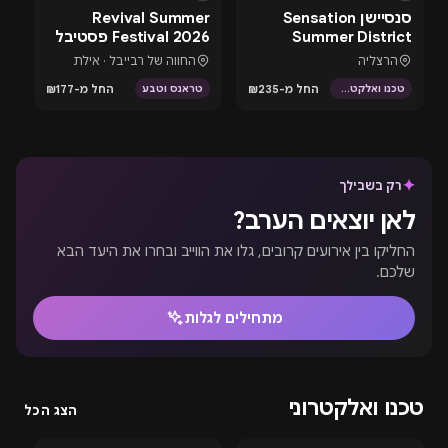
בעוד 4 ימים
בעוד 4 ימים
בעוד
סנסיישן Sensation
Revival Summer
Summer District
Festival 2026 פסטיבל
ת
בהרצליה פיתוח -
טראנס באילת
הרצליה
החווה של רבייבל · אילת
13.8.26
החל מ-₪235
החל מ-₪177
טכנו ואלקטרוני
טראנס וטבע
מ
✦
רק בשבילך
לאן יוצאים הערב?
החליקו בין אירועים קרובים, גלו את הווייב ובחרו את היעד הבא
שלכם.
מתחילים לגלות
טכנו ואלקטרוני
הצג הכל