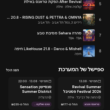
After Revival הפקת טראנס באילת
5
קולוניה אילת · אילת
CIRCLE 20.8 - RISING DUST & PETTRA & OMNYA
6
רידינג 3, נמל תל אביב · תל אביב
סהרה Sahara מסיבת טבע
7
TBA · TBA
LikeHouse 21.8 - Darco & Mishell חיפה
8
חיפה
ספיישל של המערכת
הצג הכל
חמישי · 13.08
חמישי · 13.08 · 22:00
בעוד 4 ימים
בעוד 4 ימים
בעוד
Revival Summer
סנסיישן Sensation
פס
Festival 2026 פסטיבל
Summer District
6
טראנס באילת
בהרצליה פיתוח -
החווה של רבייבל · אילת
הרצליה
13.8.26
החל מ-₪177
החל מ-₪235
טראנס וטבע
טכנו ואלקטרוני
מ