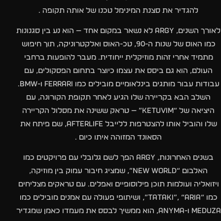
להגדיר את סצנת המינימל טכנו של אותה תקופה .
לאורך השנים, Argy לא נשאר במקום אחד — הוא נע בין סגנונות
כמו האוס של שנות ה-90, טכ-האוס ואלקטרוניקה, תוך חיפוש
מתמיד אחרי זהות מוזיקלית ייחודית. מעבר להופעות ברחבי
העולם, הוא גם ביסס את עצמו כיוצר בתחום הפסקולים, עם
עבודות עבור מותגים בינלאומיים מובילים כמו Ferrari ו-BMW.
השלב הבא בקריירה שלו הגיע לאחר תקופת הקורונה, עם
היציאה של “Ketuvim” — טראק ששינה את מסלול הקריירה
שלו והוביל אותו להצטרפות ללייבל Afterlife, שם פיתח את
הסאונד המזוהה איתו כיום .
בשנים האחרונות, Argy הפך לשם גלובלי עם פרויקטים כמו
האלבום “New World”, שמציג חיבור עמוק בין מוזיקה,
ויזואליה ועולמות תוכן פילוסופיים ואפלים. עם טראקים מצליחים
כמו “Tataki”, “Aria”, ושיתופי פעולה עם אמנים מובילים כמו
Meduza ו-Anyma, הוא ממשיך לבסס את מעמדו כאמן שמגדיר