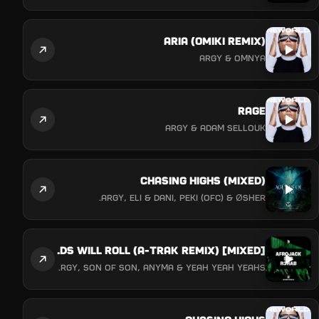
Aria (Omiki Remix)
Argy & Omnya
Rage
Argy & Adam Sellouk
Chasing Highs (Mixed)
Argy, Eli & Dani, Peki (Ofc) & ØSHER.
Riverside / Control / Voices In My Head / Heads Will Roll (A-Trak Remix) [Mixed]
Sidney Samson, AFROJACK, Lucas & Steve, Argy, Son of Son, Anyma & Yeah Yeah Yeahs