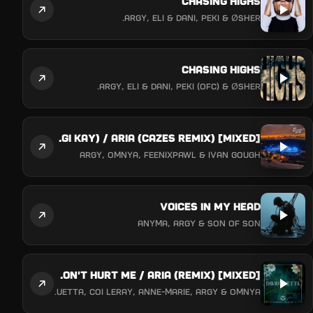
Chasing Highs
Argy, Eli & Dani, Peki & ØSHER.
Chasing Highs
Argy, Eli & Dani, Peki (Ofc) & ØSHER.
In My Mind (feat. Georgi Kay) / Aria (Cazes Remix) [Mixed]
Argy, Omnya, Feenixpawl & Ivan Gough
Voices In My Head
Anyma, Argy & Son of Son
Baby Don't Hurt Me / Aria (Remix) [Mixed]
David Guetta, Coi Leray, Anne-Marie, Argy & Omnya