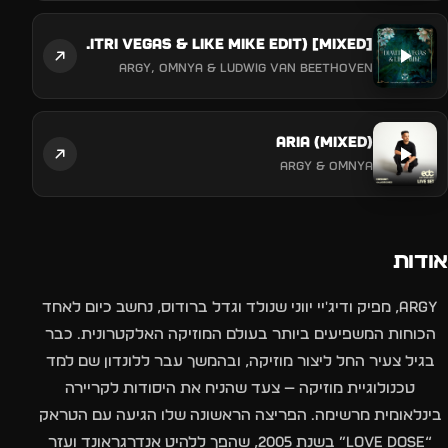
Fur Elise / Aria (Dimitri Vegas & Like Mike Edit) [Mixed]
Argy, Omnya & Ludwig van Beethoven
Aria (Mixed)
Argy & Omnya
אודות
Argy, מפיק ודיג'יי יווני שנולד וגדל ברודוס, נחשב כיום לאחד
הכוחות המשפיעים ביותר בעולם המוזיקה האלקטרונית. כבר
בגיל צעיר החל ליצור מוזיקה, ובהמשך עבר ללונדון שם למד
טכנולוגיית מוזיקה — צעד שהניח את היסודות לקריירה
בינלאומית מרשימה. הפריצה הראשונה שלו הגיעה עם הטראק
“Love Dose” בשנת 2005, שהפך ללהיט אנדרגראונד ועזר