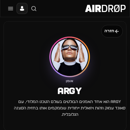
סגור
מה מחפשים?
חזרה
📰
🔥
✈️
🎶
🎪
פסטיבלים
מועדונים
חו״ל
בקרוב
מגזין
טיפ: אפשר להקליד שם אומן, עיר, תאריך או שם חג.
אומן
ARGY
Argy הוא אחד האמנים הבולטים בעולם הטכנו המלודי, עם
סאונד עמוק וזהות ויזואלית ייחודית שממקמים אותו בחזית הסצנה
הגלובלית.