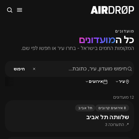
סגור
מה מחפשים?
מועדונים
כל ה
מועדונים
🎪
פסטיבלים
🎶
מועדונים
✈️
חו״ל
🔥
בקרוב
המקומות החמים בישראל - בחרו עיר או חפשו לפי שם.
טיפ: אפשר להקליד שם אומן, עיר, תאריך או שם חג.
חיפוש
עיר
אירועים
12 מועדונים
8 אירועים קרובים
תל אביב
שלוותה תל אביב
📍 התערוכה 3