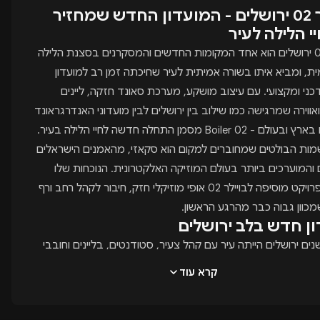
בויילר 02 ירושלים - המועדון החדש שמחזיר
י הלילה לעיר
בויילר 02 ירושלים הוא אחד המקומות החדשים והמסקרנים בסצנת הלילה
ית, ומביא איתו בשורה אמיתית לעיר שחיכתה זמן רב למועדון
כני ומקצועי. עם עיצוב מושקע, מערכת סאונד חזקה, ליינים
אווירה שמרגישה כמו שילוב בין ירושלים לבין מועדוני האנדרגראונד
 Boiler 02 מסמן התחלה חדשה לחיי הלילה בעיר.
ות הבולטים שמחוברים למקום הוא סקאזי, מהאמנים הישראלים
 והמוערכים ביותר בעולם המוזיקה האלקטרונית. הנוכחות שלו
סביב הפרויקט מוסיפה לבויילר 02 אופי מוזיקלי חזק, חיבור לקהל רחב ורף
כוון גבוה כבר מהרגע הראשון.
ן חדש בלב ירושלים
ם ירושלים הייתה עיר עם קהל צעיר, סטודנטים, בליינים וחובבי
- אבל כמעט ללא מועדון מרכזי שמצליח להחזיק סצנת לילה
קרא עוד
קבועה ומשמעותית. רבים מהבליינים הירושלמים מצאו את עצמם
תל אביב, גוש דן או חיפה כדי ליהנות ממסיבות גדולות, ליינים