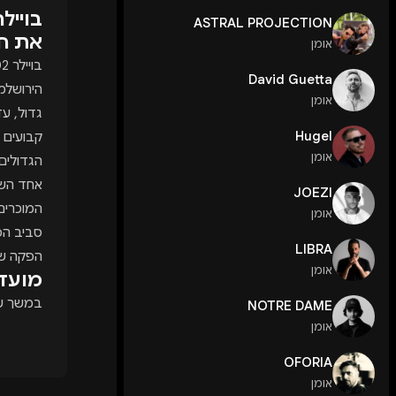
ASTRAL PROJECTION
את חי
אומן
David Guetta
הירושלמ
אומן
גדול, עד
Hugel
קבועים ו
אומן
הגדולים בארץ ובעולם -
אחד השמ
JOEZI
המוכרים
אומן
LIBRA
הפקה שמ
אומן
מועדו
במשך שני
NOTRE DAME
אומן
מוזיקה 
רציפה, 
OFORIA
נוסעים ל
אומן