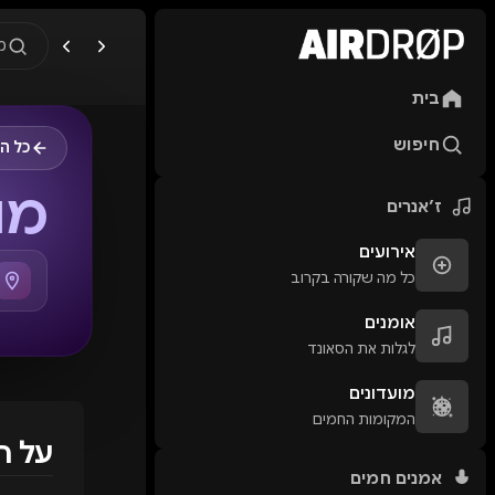
מ
בית
מה מחפשים?
🎪
פסטיבלים
🎶
מו
חיפוש
כל ה
טיפ: אפשר להקליד שם אומן, ע
מועד
ז׳אנרים
אירועים
כל מה שקורה בקרוב
אומנים
לגלות את הסאונד
מועדונים
המקומות החמים
על ה
אמנים חמים