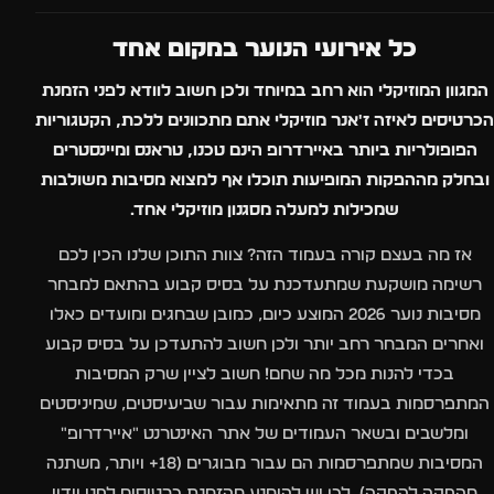
כל אירועי הנוער במקום אחד
המגוון המוזיקלי הוא רחב במיוחד ולכן חשוב לוודא לפני הזמנת
הכרטיסים לאיזה ז'אנר מוזיקלי אתם מתכוונים ללכת, הקטגוריות
הפופולריות ביותר באיירדרופ הינם טכנו, טראנס ומיינסטרים
ובחלק מההפקות המופיעות תוכלו אף למצוא מסיבות משולבות
שמכילות למעלה מסגנון מוזיקלי אחד.
אז מה בעצם קורה בעמוד הזה? צוות התוכן שלנו הכין לכם
רשימה מושקעת שמתעדכנת על בסיס קבוע בהתאם למבחר
מסיבות נוער 2026 המוצע כיום, כמובן שבחגים ומועדים כאלו
ואחרים המבחר רחב יותר ולכן חשוב להתעדכן על בסיס קבוע
בכדי להנות מכל מה שחם! חשוב לציין שרק המסיבות
המתפרסמות בעמוד זה מתאימות עבור שביעיסטים, שמיניסטים
ומלשבים ובשאר העמודים של אתר האינטרנט "איירדרופ"
המסיבות שמתפרסמות הם עבור מבוגרים (18+ ויותר, משתנה
מהפקה להפקה). לכן יש להימנע מהזמנת כרטיסים לפני וידוי