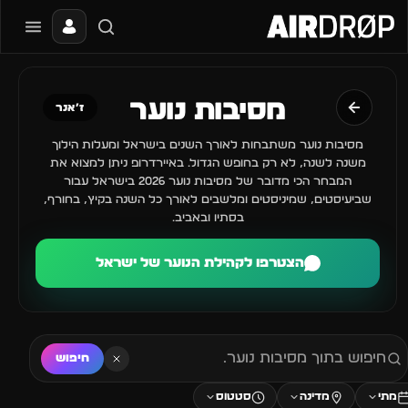
סגור
מה מחפשים?
מסיבות נוער
🎪
🎶
✈️
🔥
ז׳אנר
📰
פסטיבלים
מועדונים
חו״ל
בקרוב
מגזין
מסיבות נוער משתבחות לאורך השנים בישראל ומעלות הילוך
טיפ: אפשר להקליד שם אומן, עיר, תאריך או שם חג.
משנה לשנה, לא רק בחופש הגדול. באיירדרופ ניתן למצוא את
המבחר הכי מדובר של מסיבות נוער 2026 בישראל עבור
שביעיסטים, שמיניסטים ומלשבים לאורך כל השנה בקיץ, בחורף,
בסתיו ובאביב.
הצטרפו לקהילת הנוער של ישראל
חיפוש
מתי
מדינה
סטטוס