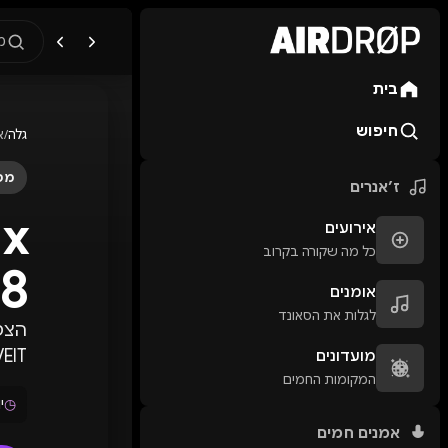
מ
בית
מה מחפשים?
🎪
פסטיבלים
🎶
מו
חיפוש
גלה
/
א
טיפ: אפשר להקליד שם אומן, ע
מסי
ז׳אנרים
x
אירועים
כל מה שקורה בקרוב
08
אומנים
לגלות את הסאונד
JUSTLOVEIT בא
מועדונים
המקומות החמים
◷
יום
אמנים חמים