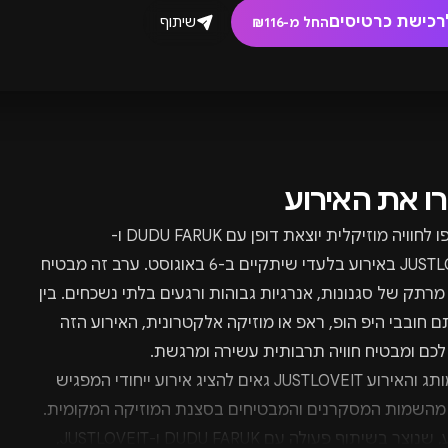
רכישת כרטיסים
שיתוף
החל מ-₪116
רו את האירוע
הצטרפו לחוויה מוזיקלית יוצאת דופן עם DUDU FARUK ו-
JUSTLOVEIT באירוע בלעדי שיתקיים ב-6 באוגוסט. ערב זה מבטיח
מרתק של סגנונות, אנרגיות גבוהות ורגעים בלתי נשכחים. בין
 חובבי היפ הופ, ראפ או מוזיקה אלקטרונית, האירוע הזה
לכם ומבטיח חוויה תרבותית עשירה ומרגשת.
על המותג והאירוע JUSTLOVEIT גאים להציג אירוע ייחודי המפגיש
 מהשמות המסקרנים והמבטיחים בסצנת המוזיקה המקומית.
האירוע, שנוצר בשיתוף פעולה עם DUDU FARUK ו-JUSTLOVEIT,