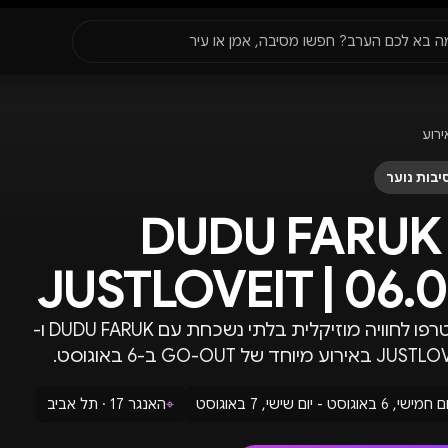
סגור
ה בא לכם הערב? חפשו מסיבה, אמן או עיר
עדונים
✈️
חו״ל
🔥
בקרוב
ירוע
יר, תאריך או שם חג.
בות נוער
DUDU FARUK 
JUSTLOVEIT | 06.
הצטרפו לחוויה מוזיקלית בלתי נשכחת עם DUDU FARUK ו-
ירוע מיוחד של GO-OUT ב-6 באוגוסט.
 חמישי, 6 באוגוסט - יום שישי, 7 באוגוסט
⌖
האנגר 17 · תל אביב