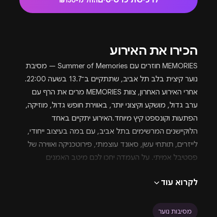
לרכישת כרטיסים
החל מ-₪150
הכירו את האירוע
MEMORIES חוזרים עם Summer of Memories — מסיבת
נוער קיצית בלב תל אביב, שתתקיים ב־13.7 בשעה 22:00.
אחרי האירוע האחרון, צוות MEMORIES מרים את הרף עם
ערב גדול, מושקע וקיצוני יותר, באווירת חופש גדול, מוזיקה,
הפתעות וקונספט קיץ מיוחד.האירוע יתקיים באחד
הלוקיישנים המרשימים בתל אביב, עם במה בעיצוב ייחודי,
לייזרים, תותחי עשן, סאונד עוצמתי, פירוטכניקה ואווירה של
פסטיבל אמיתי. על העמדה יחכו לכם מיטב האמנים
והדי־ג׳ייז בסצנה, לצד Special Guest שייחשף בקרוב.
לקרוא עוד
במסגרת האירוע יתקיים גם קונספט Summer Kiss —
בכניסה יחולקו צמידים זוהרים בצבעים שונים: ירוק לפנויים,
מסיבות נוער