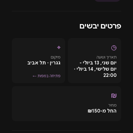
כתום למתלבטים ואדום למי שמחוץ למשחק. חוויה קיצית,
צבעונית ומלאת אנרגיות שתהפוך את הלילה הזה לאחד
האירועים המדוברים של הקיץ.
פרטים יבשים
⌖
◷
תאריך ושעה
מיקום
יום שני, 13 ביולי -
גגרין · תל אביב
יום שלישי, 14 ביולי ·
22:00
פתיחה במפות ←
₪
מחיר
החל מ-₪150