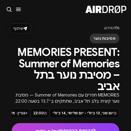
סגור
מה מחפשים?
גלה
/
אירוע
שיתוף
🎪
פסטיבלים
🎶
מועדונים
✈️
חו״ל
🔥
בקרוב
מסיבות נוער
טיפ: אפשר להקליד שם אומן, עיר, תאריך או שם חג.
MEMORIES PRESENT:
Summer of Memories
– מסיבת נוער בתל
אביב
MEMORIES חוזרים עם Summer of Memories — מסיבת
נוער קיצית בלב תל אביב, שתתקיים ב־13.7 בשעה 22:00.
אחרי האירוע האחרון, צוות MEMORIES מרים את הרף עם
◷
יום שני, 13 ביולי - יום שלישי, 14 ביולי
◴
22:00
⌖
ערב גדול, מושקע וקיצוני יותר, באווירת חופש גדול, מוזיקה,
גגרין · תל אביב
הפתעות וקונספט קיץ מיוחד.