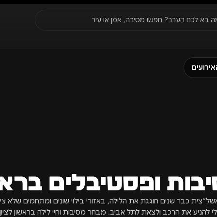
סגור
ה בא לכם הערב? חפשו מסיבה, אמן או עיר
עדונים
✈️
חו״ל
🔥
בקרוב
אירועים
יר, תאריך או שם חג.
בות ופסטיבלים בראשו
של״צית כבר שנים חוגגת את הלילה, באזורי בילוי שונים ומתחמים שלא צי
 להניע את הרכב ולצאת לתל אביב. מבחר מסיבות וחיי לילה בראשון לציון.