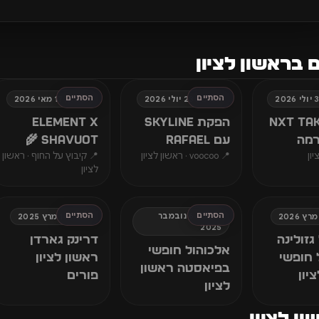
 בראשון לציון
הסתיים
הסתיים
חמישי, 23 יולי 2026
ראשון, 17 מאי 2026
NXT TA
הפקת SKYLINE
ELEMENT x
רמה
עם RAFAEL
SHAVUOT 🌾
ון
📍 voocoo · ראשון לציון
📍 קיבוץ על החוף · ראשון
לציון
הסתיים
הסתיים
חמישי, 6 נובמבר
שישי, 14 מרץ 2025
2025
גזולינה
דרינק גארדן
אלכוהול חופשי
 חופשי
ראשון לציון
בפיאסטה ראשון
יון
פורים
לציון