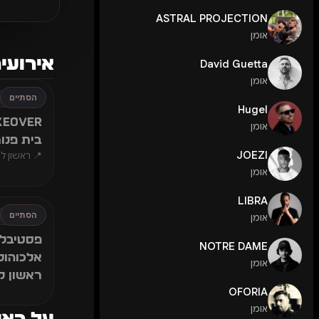
ASTRAL PROJECTION
אומן
אירועים
David Guetta
אומן
הסתיים
חמישי, 30 יולי 2026
Hugel
KEOVER
אומן
בית פנו
JOEZI
📍 ראשון לצי
אומן
LIBRA
הסתיים
אומן
חמישי, 5 מרץ 2026
פסטיבל 
NOTRE DAME
אלכוהול
אומן
ראשון לצ
OFORIA
אומן