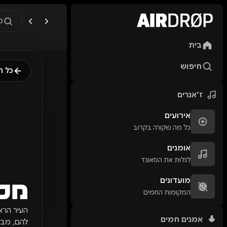
מ
בית
מה מחפשים?
🎪
פסטיבלים
🎶
מו
חיפוש
כל ה
טיפ: אפשר להקליד שם אומן, ע
ז׳אנרים
אירועים
כל מה שקורה בקרוב
אומנים
לגלות את הסאונד
מועדונים
מסי
המקומות החמים
העיר הרא
אמנים חמים
להם, מבלי