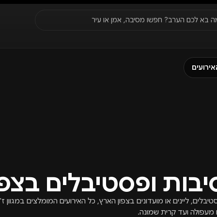
סגור
ה בא לכם הערב? חפשו מסיבה, אמן או עיר
עדונים
✈️
חו״ל
🔥
בקרוב
אירועים
יר, תאריך או שם חג.
בות ופסטיבלים בצפו
בלים, ליינים או מועדונים בצפון הארץ, כל האירועים המומלצים במגוון ז'
 מעפולה ועד קרית שמונה.