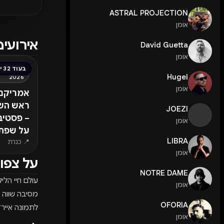
ASTRAL PROJECTION
אומן
אירועים
David Guetta
אומן
בעוד 32 ימים
Hugel
2026
אומן
אמריקנה
JOEZI
– פסטיב
אומן
על שפת
LIBRA
📍 כנרת
אומן
על צפון
NOTRE DAME
עולם חיי הל
אומן
מסיבה שווה 
OFORIA
לתמונה אייר
אומן