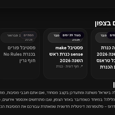
 בצפון
בעוד 39 ימים
הסתיים
חמישי, 10 ספטמבר
חמישי, 17 ספטמבר
חמישי, 26 פברואר
2026
2026
 כנרת
פסטיבל make
פסטיבל פורים
ראש השנה 2026
sense כנרת ראש
בכנרת No Rules
ל טראנס
השנה 2026
חוף גרין
📍 חוף דוגית · כנרת
 הכנרת
ילה בישראל משתנה ומתעדכן בקצב מסחרר, ואם אתם חובבי מסיבות, מוז
הלילה? במיוחד כשמדובר באזור הצפון, שבו מתרחשים אינספור אירועים, פ
דרופ – פלטפורמה דיגיטלית חדשנית שמאתרת עבורכם את המסיבות הכי מ