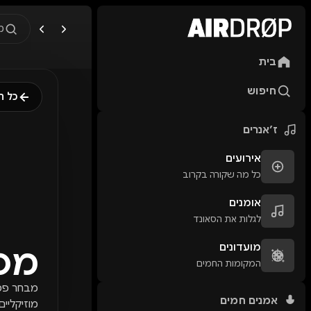
מ
בית
מה מחפשים?
🎪
פסטיבלים
🎶
מו
חיפוש
כל ה
טיפ: אפשר להקליד שם אומן, ע
ז׳אנרים
אירועים
כל מה שקורה בקרוב
אומנים
לגלות את הסאונד
מועדונים
מסי
המקומות החמים
מבחר פסטי
אמנים חמים
מוזיקליים