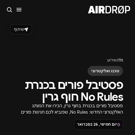
סגור
מה מחפשים?
שיתוף
🎪
פסטיבלים
🎶
מועדונים
✈️
חו״ל
🔥
בקרוב
טיפ: אפשר להקליד שם אומן, עיר, תאריך או שם חג.
גלה
/
אירוע
טכנו ואלקטרוני
פסטיבל פורים בכנרת
No Rules חוף גרין
פסטיבל פורים בכנרת בחוף גרין, הכירו את המותג
האלקטרוני החדש: No Rules, שמביא לכם חגיגות פורים
בסגנון אלקטרוני ללא חוקים.
◷
יום חמישי, 26 בפברואר