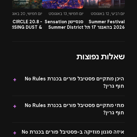
יום רביעי, 12 באוגוסט
יום חמישי, 13 באוגוסט
יום חמישי, 20 באוגוסט
יו
Summer Festival
סנסיישן Sensation
CIRCLE 20.8 -
-
2026 בהאנגר 17 תל
Summer District
RISING DUST &
l
אביב
בהרצליה פיתוח -
PETTRA & OMNYA
ח
13.8.26
שאלות נפוצות
היכן מתקיים פסטיבל פורים בכנרת No Rules
+
חוף גרין?
מתי מתקיים פסטיבל פורים בכנרת No Rules
+
חוף גרין?
איזה סגנון מוזיקה ב-פסטיבל פורים בכנרת No
+