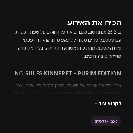
הכירו את האירוע
ב-26.2 אנחנו שוב שוברים את כל החוקים על שפת הכינרת,
עם פסטיבל פורים מטורף, ליינאפ מגוון, קהל חד-פעמי
ואווירה קסומה מהרגע הראשון ועד הזריחה, בלי דאגות רק
מוזיקה טובה וחיוכים.
NO RULES KINNERET – PURIM EDITION
אחרי תקופה ארוכה של חשיבה, תכנון ולילות בלי שינה, יצרנו
בשבילכם מוצר פורים חד-פעמי: חוויית אופוריה וריגוש שהגוף
עוד לא מכיר.
לקרוא עוד
קהל איכותי מכל הארץ, כל סגנונות המוזיקה מתאחדים תחת
כיפת השמיים, השקיעה נוגעת בקו המים – ואנחנו דואגים
טכנו ואלקטרוני
לכל מה שביניהם.