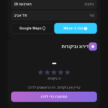
לחצו להגדלה
ויוקרתי לבין הפקות שמביאות איתן אנרגיה חזקה, מוזיקה
כתובת
הארבעה 28
מדויקת וקהל בוגר ואיכותי. בכל אירוע האווירה יכולה
עיר
תל אביב
להשתנות בהתאם לליין, להפקה ולליינאפ — החל
ממוזיקת טכנו ואלקטרונית, דרך מיינסטרים ועד אירועי
נווט ב-Waze
Google Maps
קונספט מיוחדים.
לפני רכישת כרטיסים לקפלה מומלץ לבדוק את פרטי
האירוע, סגנון המוזיקה, שמות האמנים, שעות הפעילות
דירוג וביקורות
וכל מידע נוסף שמופיע בעמוד האירוע, כדי להבין בדיוק
איזו חוויה צפויה לכם באותו ערב.
-
קפלה כרטיסים ואירועים קרובים
אירועים בקפלה תל אביב משתנים בהתאם להפקות,
0 ביקורות
לליינים ולתאריכים המתפרסמים מעת לעת. חלק
עדיין אין ביקורות. היו הראשונים לדרג!
מהאירועים מתמקדים בטכנו ומוזיקה אלקטרונית, חלקם
התחברו כדי לדרג
משלבים מיינסטרים, וחלקם נבנים סביב קונספט ייחודי,
חג, סוף שבוע או שיתוף פעולה עם מפיקים ואמנים