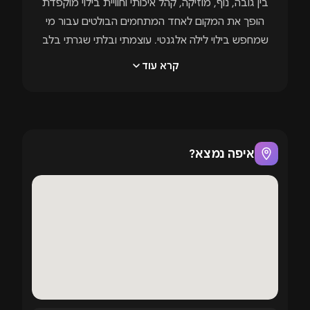
בין גובה, נוף, מוזיקה, קהל איכותי וחוויית בילוי מוקפדת
הופך את המקום לאחד המתחמים הבולטים עבור מי
שמחפש בילוי לילה אלגנטי, עוצמתי ובלתי שגרתי בלב
תל אביב.
קרא עוד
בעמוד זה תוכלו למצוא פרטים על
קפלה תל אביב
,
מידע על המתחם, סוגי האירועים שמתקיימים במקום,
ליינאפים קרובים, מסיבות מתוכננות וקישורים לרכישת
כרטיסים לקפלה
בהתאם לאירועים המתעדכנים באתר.
אודות קפלה תל אביב
איפה נמצא?
קפלה תל אביב
צברה תאוצה משמעותית בשנים
האחרונות והפכה לאחד הלוקיישנים המבוקשים בחיי
הלילה של תל אביב. המתחם ממוקם בקומה ה-14 של
מגדלי חג'ג' ברחוב הארבעה, ומציע חוויית בילוי
שמשלבת בין נוף פנורמי של העיר, חלל אורבני מעוצב,
מערכות סאונד ותאורה מתקדמות ואווירה שמרגישה
שונה כבר מהרגע שנכנסים למקום.
הייחוד של מועדון קפלה נמצא בשילוב בין מיקום גבוה