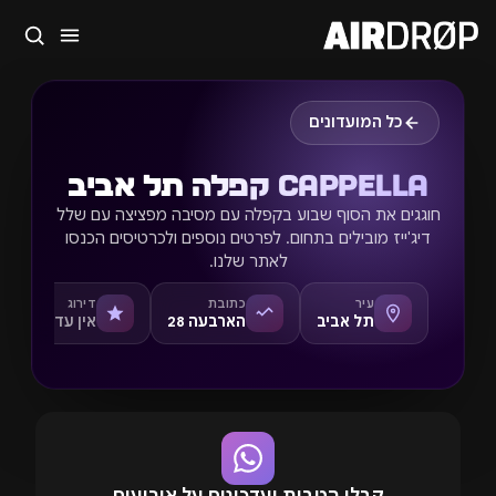
סגור
מה מחפשים?
כל המועדונים
🎪
פסטיבלים
🎶
מועדונים
✈️
חו״ל
🔥
בקרוב
טיפ: אפשר להקליד שם אומן, עיר, תאריך או שם חג.
Cappella קפלה תל אביב
חוגגים את הסוף שבוע בקפלה עם מסיבה מפציצה עם שלל
דיג'ייז מובילים בתחום. לפרטים נוספים ולכרטיסים הכנסו
לאתר שלנו.
עיר
כתובת
דירוג
תל אביב
הארבעה 28
אין עדיין