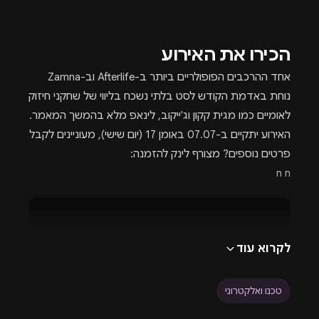
הכירו את האירוע
אחד ההרכבים הפופולריים ביותר ב-Afterlife וב-Zamna
נוחת באדמת הקודש לסט בלתי נשכח בליווי של שחקני חיזוק
לאומיים כמו מגית קקון וג'ייקוב, לינאפ מלא בהמשך המאמר.
האירוע יתקיים ב-07.07 באומן 17 (יום שישי), מעוניינים לקבל
פרטים נוספים? מצורף לינק להזמנה:
n n
לקרוא עוד
טכנו ואלקטרוני