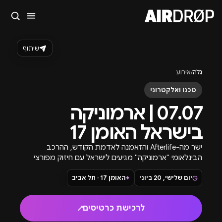
סגור
מה מחפשים?
שיתוף
🎪
פסטיבלים
🎶
מועדונים
✈️
חו״ל
🔥
בקרוב
גלה
/
אירוע
טיפ: אפשר להקליד שם אומן, עיר, תאריך או שם חג.
טכנו ואלקטרוני
07.07 | ארמוניקה
בישראל האומן 17
ישר מה-Afterlife והזאמנה לאדמת הקודש, ההרכב
הבינלאומי "ארמוניקה" מגיעים לישראל עם חיזוק מפורצי
הדרך הלאומיים: מגית קקון, אלי&דני, ג'ייקוב.
◷
יום שלישי, 20 ביוני
⌖
האומן 17 · תל אביב
לרכישת כרטיסים
↗