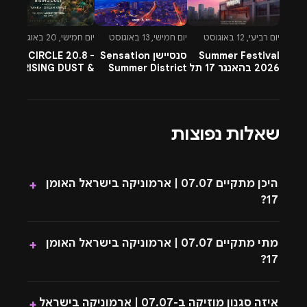
מכן ההפקה לא מתחייבת להכניס לאירוע אלא בהתאם
למצב. יש להגיע צבעוניים וחגיגיים.
יום רביעי, 12 באוגוסט
יום חמישי, 13 באוגוסט
יום חמישי, 20 באוגוסט
יו
Summer Festival
סנסיישן Sensation
CIRCLE 20.8 -
-
2026 בהאנגר 17 תל
Summer District
RISING DUST &
l
אביב
בהרצליה פיתוח -
PETTRA & OMNYA
ח
13.8.26
שאלות נפוצות
היכן מתקיים 07.07 | ארמוניקה בישראל האומן
+
17?
מתי מתקיים 07.07 | ארמוניקה בישראל האומן
+
17?
איזה סגנון מוזיקה ב-07.07 | ארמוניקה בישראל
+