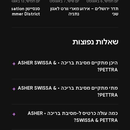
יום חמישי, 6 באוגוסט
יום שישי, 7 באוגוסט
יום חמישי, 13 באוגוסט
יו
תדר ירושלים – אירוע
מארי וורט לאגון
סנסיישן Sensation
-
שני
נתניה
Summer District
&
בהרצליה פיתוח -
A
13.8.26
שאלות נפוצות
היכן מתקיים מסיבת בריכה • ASHER SWISSA &
+
PETTRA?
מתי מתקיים מסיבת בריכה • ASHER SWISSA &
+
PETTRA?
כמה עולה כרטיס ל-מסיבת בריכה • ASHER
+
SWISSA & PETTRA?