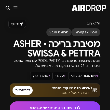
סגור
מה מחפשים?
גלה
/
אירוע
שיתוף
🎪
פסטיבלים
🎶
מועדונים
✈️
חו״ל
🔥
בקרוב
טכנו ואלקטרוני
טראנס וטבע
טיפ: אפשר להקליד שם אומן, עיר, תאריך או שם חג.
מסיבת בריכה • ASHER
SWISSA & PETTRA
חגיגת שבועות מרעננת ב-POOL PARTY עם אשר סוויסה
ופטרה, ב-23 במאי במיקום מרכזי בישראל.
◷
יום שבת, 27 ביוני
◴
14:00
⌖
מרכז הארץ
לאירוע הזה יש קוד הנחה!
🎁
להתחברות
התחברו כדי לקבל את הקוד
לרכישת כרטיסים
החל מ-₪109