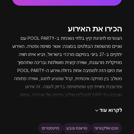
הכירו את האירוע
הצטרפו לחגיגת קיץ בלתי נשכחת ב-POOL PARTY עם
שניים מהשמות הבולטים בסצנה: אשר סוויסה ופטרה. האירוע
יתקיים ב-27 ביוני במיקום מרכזי בישראל, ויביא איתו חוויה
מוזיקלית מרעננת, אווירה קיצית מושלמת ובריכה שתהפוך
את היום הזה למסיבה אחת גדולה.אירוע ה-POOL PARTY
משלב בין מוזיקה איכותית, קהל שמגיע לחגוג, אווירה פתוחה
ומרעננת וחוויית קיץ שמתאימה בדיוק לעונה. זה אירוע
שנבנה כדי לתת למבלים שילוב מדויק של אנרגיה, נוחות,
מוזיקה טובה ורגעים שיישארו הרבה אחרי שהמסיבה
לקרוא עוד
תסתיים.על העמדה יעלו אשר סוויסה ופטרה, שיביאו איתם
סטים מלאים באנרגיה, קצב וסאונד שירים את הרחבה
מהשעות הראשונות. אשר סוויסה יכניס את הקהל לאווירה
טכנו ואלקטרוני
טראנס וטבע
מיינסטרים