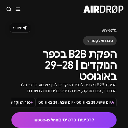
סגור
מה מחפשים?
שיתוף
גלה
/
אירוע
🎪
פסטיבלים
🎶
מועדונים
✈️
חו״ל
🔥
בקרוב
טכנו ואלקטרוני
טיפ: אפשר להקליד שם אומן, עיר, תאריך או שם חג.
הפקת B2B בכפר
הנוקדים | 28–29
באוגוסט
הפקת B2B מגיעה לכפר הנוקדים לסוף שבוע פרטי בלב
המדבר, עם מוזיקה, אווירה פסטיבלית וחוויה מיוחדת
מהשקיעה ועד הזריחה.
◷
יום שישי, 28 באוגוסט - יום שבת, 29 באוגוסט
⌖
כפר הנוקדים · ערד
לרכישת כרטיסים
החל מ-₪300