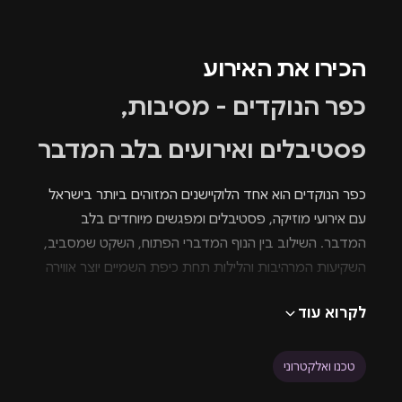
הכירו את האירוע
כפר הנוקדים - מסיבות,
פסטיבלים ואירועים בלב המדבר
כפר הנוקדים הוא אחד הלוקיישנים המזוהים ביותר בישראל
עם אירועי מוזיקה, פסטיבלים ומפגשים מיוחדים בלב
המדבר. השילוב בין הנוף המדברי הפתוח, השקט שמסביב,
השקיעות המרהיבות והלילות תחת כיפת השמיים יוצר אווירה
שקשה למצוא במקומות אחרים.
לקרוא עוד
לאורך השנים הפך כפר הנוקדים ליעד מבוקש עבור הפקות
שמחפשות להעניק לקהל חוויה שהיא הרבה מעבר למסיבה
רגילה. המרחק מהעיר, המרחבים הפתוחים והאווירה
טכנו ואלקטרוני
המדברית מאפשרים להתנתק מהשגרה ולהיכנס לעולם אחר,