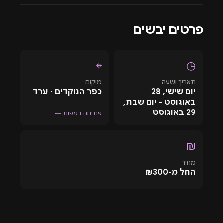
שבו המוזיקה, הטבע והאנשים מתחברים יחד.
מסיבה בכפר הנוקדים היא חוויה שמתחילה הרבה לפני
פרטים יבשים
שהרחבה מתמלאת. הדרך למדבר, השקיעה, ההתכנסות
והמפגש עם הקהל יוצרים תחושה של סוף שבוע ופסטיבל
במקום אחד. עבור מי שמחפש אירוע במדבר, מדובר
⌖
◷
בלוקיישן שמספק תפאורה טבעית ועוצמתית לכל סוג של
תאריך ושעה
מיקום
הפקה.
יום שישי, 28
כפר הנוקדים · ערד
אחד היתרונות הבולטים של כפר הנוקדים הוא האפשרות
באוגוסט - יום שבת,
29 באוגוסט
ליצור סביב האירוע חוויה רחבה יותר מרחבת הריקודים בלבד.
פתיחה במפות ←
מוזיקה בשעות השקיעה, מתחמי צ'יל, תוכן משלים, דוכנים
ואפשרויות לינה מאפשרים להפוך אירוע של לילה אחד לחוויה
₪
שלמה שנמשכת עד הזריחה ומעבר לה.
מחיר
החל מ-₪300
הפקת B2B בכפר הנוקדים - 28-29
באוגוסט 2026