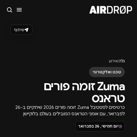
סגור
מה מחפשים?
שיתוף
🎪
פסטיבלים
🎶
מועדונים
✈️
חו״ל
🔥
בקרוב
טיפ: אפשר להקליד שם אומן, עיר, תאריך או שם חג.
גלה
/
אירוע
טכנו ואלקטרוני
Zuma זומה פורים
טראנס
כרטיסים לפסטיבל Zuma זומה פורים 2026 שיתקיים ב-26
לפברואר, עם אומני הטראנס המובילים בעולם בלוקיישן
שיכלול 6,000 משתתפים.
◷
יום חמישי, 26 בפברואר