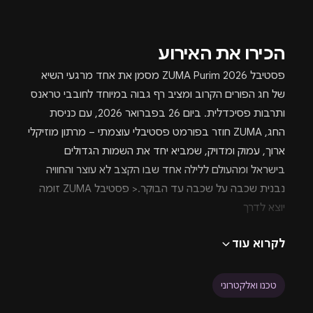
הכירו את האירוע
פסטיבל ZUMA Purim 2026 מסמן את אחד מרגעי השיא
של חג הפורים הקרוב ומציב רף גבוה במיוחד לחובבי טראנס
ותרבות פסיכדלית. ביום 26 בפברואר 2026, עם כניסת
החג, ZUMA חוזר בפורמט פסטיבלי עוצמתי – מרתון מוזיקלי
ארוך, עמוק ומדויק, שמביא יחד את השמות הגדולים
בישראל ומהעולם ללילה אחד שבו הקצב לא עוצר והחוויה
נבנית שכבה על שכבה עד הבוקר.< פסטיבל ZUMA זומה
יוצא לדרך
לקרוא עוד
חיפשתם מסיבות טראנס לכבוד פורים? זומה (Zuma) הוא
הרבה יותר מאירוע – זהו מפגש שבטי. אירוע שמכוון לקהל
שמבין סאונד, אנרגיה ותודעה, ומחפש חוויה מלאה ולא רגע
טכנו ואלקטרוני
חולף. בפורים, כשהגבולות ממילא מיטשטשים, הפסטיבל