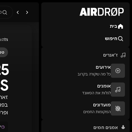
מ
בית
מה מחפשים?
🎪
פסטיבלים
🎶
מו
חיפוש
גלה
/
א
טיפ: אפשר להקליד שם אומן, ע
טכנ
ז׳אנרים
אירועים
כל מה שקורה בקרוב
US
אומנים
לגלות את הסאונד
זאת 
מועדונים
המקומות החמים
ופרט
◷
יו
אמנים חמים