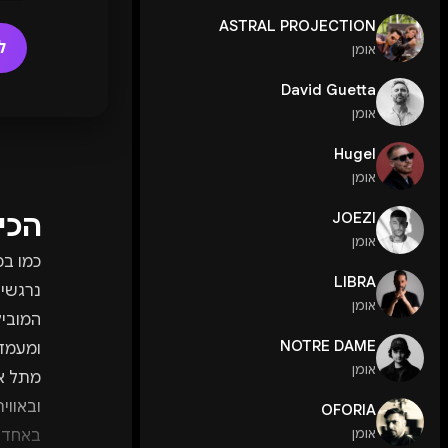
ASTRAL PROJECTION
ל
אומן
David Guetta
אומן
Hugel
אומן
הכי
JOEZI
אומן
כמו בכ
LIBRA
נרגשים
אומן
המוביל
NOTRE DAME
אומן
ובאווי
OFORIA
אומן
באחד ה