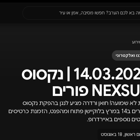
סגור
ה בא לכם הערב? חפשו מסיבה, אמן או עיר
עדונים
✈️
חו״ל
🔥
בקרוב
ירוע
יר, תאריך או שם חג.
ו ואלקטרוני
14.03.2025 | נקסוס
NEXS פורים
לא שמועה! חואן ורדרה מגיע לנגן בהפקת נקסוס
בפורים ב14 במרץ בלוקיישן פתוח ומהפנט, הזמנת כרטיסים
ים נוספים באיירדרופ.
ם ראשון, 18 באוגוסט