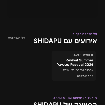
על הרחבה בקרוב
כל האירועים
אירועים עם SHIDAPU
▣ חמישי · 13.08
בעוד 5 ימים
Revival Summer
Festival 2026 פסטיבל
טראנס באילת
⌖
החווה של רבייבל · אילת
החל מ-₪397
מופעל באמצעות Apple Music
הסאונד של SHIDAPU