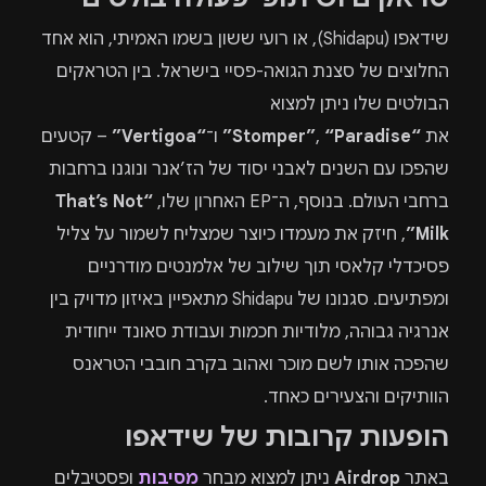
שידאפו (Shidapu), או רועי ששון בשמו האמיתי, הוא אחד
החלוצים של סצנת הגואה-פסיי בישראל. בין הטראקים
הבולטים שלו ניתן למצוא
את
“Stomper”
“Paradise”
,
ו־
“Vertigoa”
– קטעים
שהפכו עם השנים לאבני יסוד של הז’אנר ונוגנו ברחבות
ברחבי העולם. בנוסף, ה־EP האחרון שלו,
“That’s Not
Milk”
, חיזק את מעמדו כיוצר שמצליח לשמור על צליל
פסיכדלי קלאסי תוך שילוב של אלמנטים מודרניים
ומפתיעים. סגנונו של Shidapu מתאפיין באיזון מדויק בין
אנרגיה גבוהה, מלודיות חכמות ועבודת סאונד ייחודית
שהפכה אותו לשם מוכר ואהוב בקרב חובבי הטראנס
הוותיקים והצעירים כאחד.
הופעות קרובות של שידאפו
באתר
Airdrop
ניתן למצוא מבחר
מסיבות
ופסטיבלים