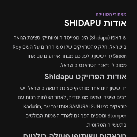
מאחורי המוזיקה
אודות SHIDAPU
שידאפו (Shidapu) הינו ממייסדיה ומוותיקי סצינת הגואה
בישראל, חלק מהטראקים שלו משוחחרים על השם Roy
Sason (רוי ששון), לפניכם מבחר אירועים עם אחד
ממובילי ז׳אנר הטראנס בישראל.
אודות הפרויקט Shidapu
רוי ששון הינו אחד מוותיקי סצינת הגואה בישראל ויש
רבים שיגידו שהינו ממייסדיה, לאחר הצלחות רבות עם
טראקים כמו SAMURAI SUN אותו יצר עם Kadurim,
Stomper ונוספים הפך גם לאחד השמות הבולטים
בתעשייה המקומית.
טראקים ושיתופי פעולה בולטים