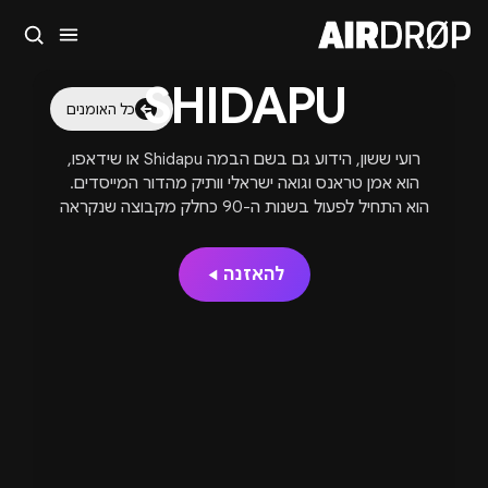
סגור
SHIDAPU
מה מחפשים?
כל האומנים
🎪
פסטיבלים
🎶
מועדונים
✈️
חו״ל
🔥
בקרוב
רועי ששון, הידוע גם בשם הבמה Shidapu או שידאפו,
טיפ: אפשר להקליד שם אומן, עיר, תאריך או שם חג.
הוא אמן טראנס וגואה ישראלי וותיק מהדור המייסדים.
הוא התחיל לפעול בשנות ה-90 כחלק מקבוצה שנקראה
Shidapu, שעסקה ביצירות פסייטראנס עם סאונד
מסתורי, עמוק, מלא באווירה פסיכדלית. שידאפו תרם
להאזנה
טראקים לאוספים מרכזיים, הופיע בבמות גדולות בארץ
ובעולם, וממשיך ליצור ולחדש עם חומר חדש לצד שמירה
על הסגנון המסורתי שלו בגואה טראנס.