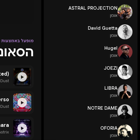
ASTRAL PROJECTION
אומן
David Guetta
אומן
מופעל באמצעות Apple Music
הסאונד ש
Hugel
אומן
JOEZI
xed)
אומן
▶
g Dust
LIBRA
אומן
erso
▶
g Dust
NOTRE DAME
אומן
hara
OFORIA
▶
Astrix
אומן