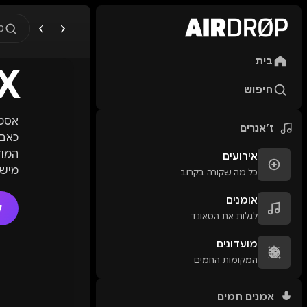
מ
בית
X
מה מחפשים?
🎪
פסטיבלים
🎶
מו
חיפוש
טיפ: אפשר להקליד שם אומן, ע
אסטר
ז׳אנרים
כאבי
המוז
אירועים
כל מה שקורה בקרוב
אומנים
לזיר
ל
לגלות את הסאונד
הבמו
בפור
מועדונים
אליה
המקומות החמים
הייח
אותנ
אמנים חמים