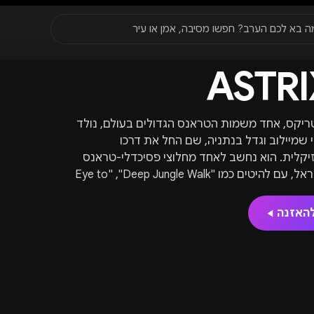
סגור
ה בא לכם הערב? חפשו מסיבה, אמן או עיר
ASTRI
עדונים
✈️
חו״ל
🔥
בקרוב
יר, תאריך או שם חג.
יקס, אחד משמות הטראנס הגדולים בעולם, נולד
 שמיילוב וגדל בנתניה, שם החל את דרכו
יקלית. הוא נחשב לאחד מחלוצי פסיכדלי-טראנס
מישראל, עם להיטים כמו "Deep Jungle Walk", ‏"Eye to
Eye" ו-"Poison" שהפכו לקלאסיקות ז׳אנר ופרצו אותו
ה הבינלאומית. במהלך הקריירה שלו הופיע על
האזנה
ת הגדולות ביותר בעולם – האוזורה בהונגריה, הבום
טוגל, יוניברסו פרללו בברזיל ועוד עשרות במות ענק
ם מגיעים להופעותיו עשרות אלפי מעריצים.
ודיות של אסטריקס היא בשילוב סאונד ישראלי
טי עם הפקה מוקפדת שמציבה או