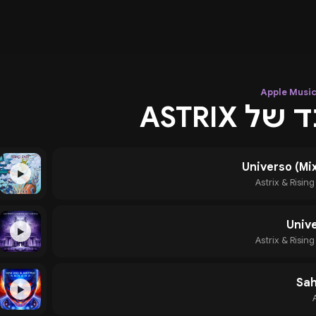
ל ASTRIX
Universo (Mi
▶
Astrix & Risin
Univ
▶
Astrix & Risin
Sa
▶