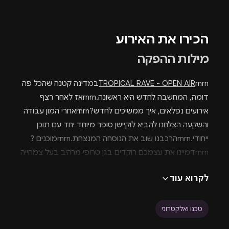
הכירו את האירוע
מילות ההפקה
TROPICAL RAVE - OPEN AIR
rnrnבמדינה קטנה שהכל פה
דומה, המחשבה לחדש היא ראשונה.rnrnאז לאחר רצף
אירועים נפלאים, איך ממשיכים לחדש?rnrnאחרי המון עבודה
והשקעה הצלחנו להביא לוקיישן סופר מיוחד יחד עם תוכן
ייחודי.rnrnהרכבנו שוב את הנוסחה המנצחת.rnrnמוכנים ?
rnrnדמיינו את עצמכם רוקדים בגן טרופי מרהיב בעל צמחייה
עמוסה בטבע חי ובועט כמובן שבאוויר הפתוח.rnrnחוגגים
לקרוא עוד
עצמאות למדינה היקרה והמטורללת שלנו. כי איך שלא נהפוך
את זה,rnrnאין לנו ארץ אחרת!rnrnסוף סוף זה קורה ואנחנו
מכריזים על הבשורה המשמחת הזאת!rnrn
פסטיבל נפש
טכנו ואלקטרוני
עצמאות 2025 יוצא לדרך!
rnrnמבקשים להדגיש שלנוכח