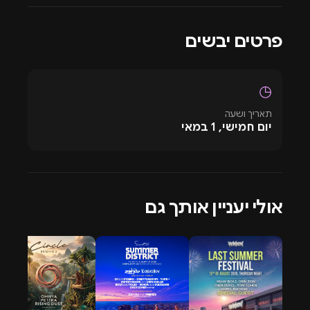
הפריים לוקיישן באירוע הקרוב, מספר הכרטיסים מוגבל
מראש וברגע שתיסגר המכירה היא לא תפתח שוב!
פרטים יבשים
נפש עצמאות בתל אביב
◷
לוקיישן-
rnrnממשיכים לחדש ולהוביל דרך שונה,rnrn*מיקום
תאריך ושעה
חדש שעוד לא נראה בישראל*rnrnאתם יודעים שאנחנו
יום חמישי, 1 במאי
אוהבים לחדש, אמלק: פסטביל פורים האחרון בהרצליה
במתחם היי-טק ,האירוע ביקב מוזיאון עם דיר ג׳ייד,האירועים
שלנו בים המלח, חוף הים הצפוני, במדבר ועוד.rnrnאז גם
הפעם השקענו אין ספור זמן וכוח על מנת להביא לוקיישן
אולי יעניין אותך גם
מהפנט, כזה שישאיר את כולנו מרוגשים, מדובר במתחם
טרופי מלא בירוק מרהיב באוויר הפתוח בתל אביב! מיקום
מדוייק ימסר בשבוע האירוע למכורטסים בלבד.
תוכן מוזיקלי