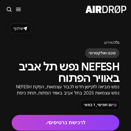
סגור
מה מחפשים?
שיתוף
🎪
פסטיבלים
🎶
מועדונים
✈️
חו״ל
🔥
בקרוב
גלה
/
אירוע
טיפ: אפשר להקליד שם אומן, עיר, תאריך או שם חג.
טכנו ואלקטרוני
NEFESH נפש תל אביב
באוויר הפתוח
נפש מביאה לוקיישן חדש לכבוד עצמאות, הפקת NEFESH
נפש עצמאות 2025 בתל אביב באוויר הפתוח, תחת כיפת
השמיים עם כל מה שיש להפקה להציע.
◷
יום חמישי, 1 במאי
לרכישת כרטיסים
↗