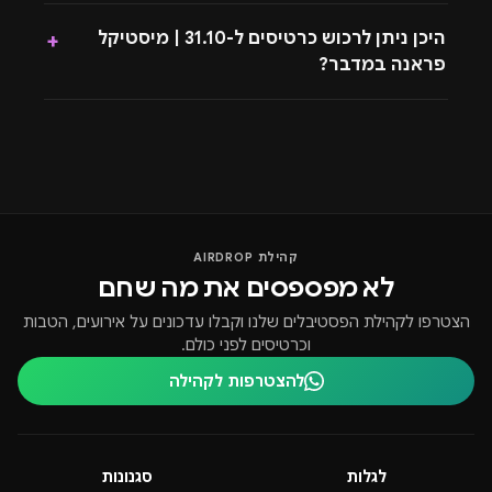
3 שעות של אושר עילאי בגווני האולדסקול
היכן ניתן לרכוש כרטיסים ל-31.10 | מיסטיקל
+
תביאו אתכם זוג רגליים ספייר, אני מבטיח לכם שאתם
פראנה במדבר?
תצטרכו להחליף אחרי הסט הזה 🫵🏼
בין הדיגייז הבודדים שמנגנים איך שהיו מנגנים פעם - בכל
הופעה.
רגש עמוס ברגש. מהיכרות אישית אני יכול להעיד וממקור
ראשון - הבן אדם חולה רטרו. חולה גואה. מת על מלודיות.
כמו כל שאר הנבחרת - זה סט שחייב להיות בו.
קהילת AIRDROP
לא מפספסים את מה שחם
הצטרפו לקהילת הפסטיבלים שלנו וקבלו עדכונים על אירועים, הטבות
וכרטיסים לפני כולם.
להצטרפות לקהילה
לגלות
סגנונות