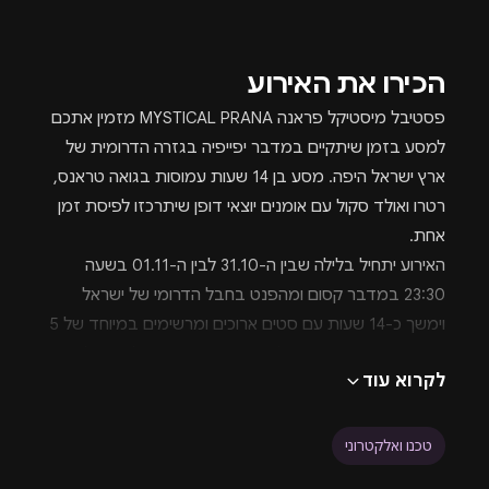
הכירו את האירוע
פסטיבל מיסטיקל פראנה MYSTICAL PRANA מזמין אתכם
למסע בזמן שיתקיים במדבר יפייפיה בגזרה הדרומית של
ארץ ישראל היפה. מסע בן 14 שעות עמוסות בגואה טראנס,
רטרו ואולד סקול עם אומנים יוצאי דופן שיתרכזו לפיסת זמן
אחת.
האירוע יתחיל בלילה שבין ה-31.10 לבין ה-01.11 בשעה
23:30 במדבר קסום ומהפנט בחבל הדרומי של ישראל
וימשך כ-14 שעות עם סטים ארוכים ומרשימים במיוחד של 5
פרפורמרים בז'אנרים של גואה אסיד, רטרו, אולד סקול
לקרוא עוד
וגוונים נוספים. MYSTICAL PRANA מיסטיקל פראנה הינו
אירוע קסום שיחזיר אותנו לימי פעם, אפשר לקרוא לזה מסע
בזמן.
טכנו ואלקטרוני