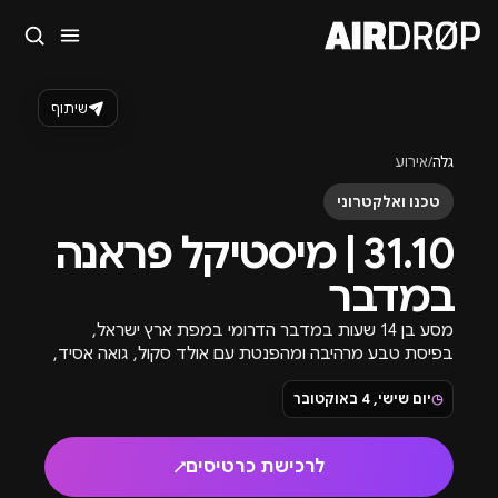
סגור
מה מחפשים?
שיתוף
🎪
פסטיבלים
🎶
מועדונים
✈️
חו״ל
🔥
בקרוב
גלה
/
אירוע
טיפ: אפשר להקליד שם אומן, עיר, תאריך או שם חג.
טכנו ואלקטרוני
31.10 | מיסטיקל פראנה
במדבר
מסע בן 14 שעות במדבר הדרומי במפת ארץ ישראל,
בפיסת טבע מרהיבה ומהפנטת עם אולד סקול, גואה אסיד,
רטרו וסגנונות נוספים של טראנס.
◷
יום שישי, 4 באוקטובר
לרכישת כרטיסים
↗