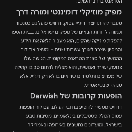
הטראנס ברחבי העולם.
מפיק מוזיקלי דומיננטי ומורה דרך
מעבר להיותו יוצר ודיג׳יי עסוק, דרוויש פועל גם כמנטור
וכמורה לדורות הבאים של מפיקים ישראלים. בבית הספר
להפקת מוזיקה שהקים, הוא מעביר הלאה את הידע
והניסיון שצבר לאורך עשרות שנים – ומעצב את דור
ההמשך של סצנת הטראנס המקומית. הגישה שלו
צנועה, ישירה ואנושית, והוא מצליח לרתום סביבו קהילה
של מעריצים ותלמידים שרואים בו לא רק דיג׳יי, אלא
מנהיג שבטי אמיתי.
הופעות קרובות של Darwish
דרוויש ממשיך להופיע ברחבי העולם, עם לוח הופעות
עמוס הכולל פסטיבלים בינלאומיים, מסיבות טבע
בישראל, ומועדונים נחשבים באירופה ובאמריקה