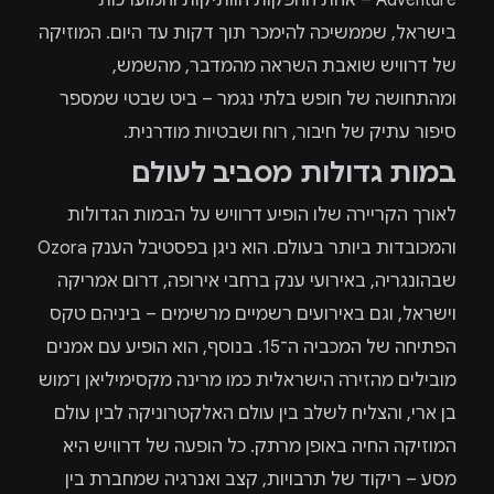
Adventure – אחת ההפקות הוותיקות והמוערכות
בישראל, שממשיכה להימכר תוך דקות עד היום. המוזיקה
של דרוויש שואבת השראה מהמדבר, מהשמש,
ומהתחושה של חופש בלתי נגמר – ביט שבטי שמספר
סיפור עתיק של חיבור, רוח ושבטיות מודרנית.
במות גדולות מסביב לעולם
לאורך הקריירה שלו הופיע דרוויש על הבמות הגדולות
והמכובדות ביותר בעולם. הוא ניגן בפסטיבל הענק Ozora
שבהונגריה, באירועי ענק ברחבי אירופה, דרום אמריקה
וישראל, וגם באירועים רשמיים מרשימים – ביניהם טקס
הפתיחה של המכביה ה־15. בנוסף, הוא הופיע עם אמנים
מובילים מהזירה הישראלית כמו מרינה מקסימיליאן ו־מוש
בן ארי, והצליח לשלב בין עולם האלקטרוניקה לבין עולם
המוזיקה החיה באופן מרתק. כל הופעה של דרוויש היא
מסע – ריקוד של תרבויות, קצב ואנרגיה שמחברת בין