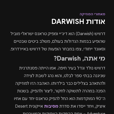
מאחורי המוזיקה
אודות DARWISH
דרוויש (Darwish) הוא דיג׳יי ומפיק טראנס ישראלי מוביל
שהופיע בבמות הגדולות בעולם, משלב ביטים שבטיים
וסאונד ייחודי, צפו במבחר הופעות של דרוויש באיירדרופ.
מי אתה, Darwish?
דרוויש נולד וגדל בעיר חיפה. אמו הייתה פסנתרנית
שניגנה בבתי ספר לבלט, והוא נהג לשבת לצידה
ולהתאהב בצלילים כבר בילדותו. האהבה הזו למוזיקה
הפכה במהרה לתשוקה לחקור, ליצור ולהפיק. בשנות
ה־90 המוקדמות הוא החל להפיק טראנס יחד עם אחיו
איציק, ויחד ייסדו את סדרת
מסיבות
אייקונית Desert