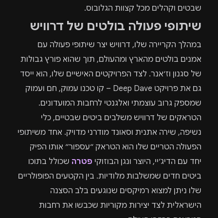
שבטים וקהלים מכל קצוות הגלובוס.
שיתופי פעולה בולטים של דרוויש
במהלך הקריירה שלו, דרוויש יצר שיתופי פעולה עם
אמנים בולטים מהארץ ומהעולם, תוך שהוא פורץ גבולות
של סגנון וז׳אנר. לצד הפרויקטים האישיים שלו, הוא ייסד
גם את פרויקט Deep Dave – קו טכנו עמוק, חם ועמוק
שמספק גרוב עוצמתי ואלגנטי לרחבות המועדונים.
הטראקים של דרוויש משלבים ביטים שבטיים, כלי
נשיפה, שירה אתנית וסאונד מודרני מדויק. אחד משיתופי
הפעולה הטריים שלו הוא הטראק ״עספור״ אותו הפיק
יחד עם הדיג׳יי, היוצר ונגן הבוזוקי
פטרה
שכולל בתוכו
ביטים חדים שמשלבות מלודיות. בין הקטעים הפופולריים
שלו ניתן למצוא רמיקסים שנוגעים בלב הסצנה
הישראלית לצד יצירות מקוריות שכבשו את רחבות