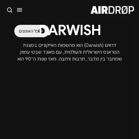
סגור
DARWISH
מה מחפשים?
כל האומנים
🎪
פסטיבלים
🎶
מועדונים
✈️
חו״ל
🔥
בקרוב
דרוויש (Darwish) הוא מהשמות האייקוניים בסצנת
טיפ: אפשר להקליד שם אומן, עיר, תאריך או שם חג.
הטראנס הישראלית והעולמית, עם סאונד שבטי עמוק
שמחבר בין מדבר, תרבות ורחבה. מאז שנות ה־90 הוא
מוביל קו מוזיקלי ייחודי שמשלב ביטים מהפנטים,
אלמנטים אתניים והפקה מודרנית, תוך הופעות
בפסטיבלים הגדולים בעולם כמו Ozora ואירועי ענק
נוספים. מעבר לבמה, דרוויש הוא גם מנטור ומוביל דרך
לדור הבא של היוצרים, וממשיך ליצור חוויות מוזיקליות
שמרגישות כמו מסע בין עולמות.