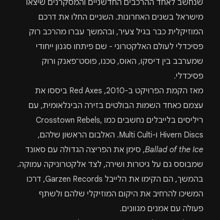
שנחשב לאחד ההרכבים החדשניים והמסקרנים שיצאו
מישראל בשנים האחרונות. השניים החלו את דרכם
המוזיקלית כבר בגיל צעיר, ובהמשך עברו מהרכב רוק
פסיכדלי לעולם האלקטרוני - שם פיתחו סגנון ייחודי
שמערבב בין דיסקו, האוס, טכנו, פוסט־פאנק ורוק
פסיכדלי.
מאז הקמת הפרויקט ב-2010, Red Axes ביססו את
עצמם כאחד השמות הבולטים בזירה הבינלאומית, עם
ריליסים בלייבלים נחשבים כמו Crosstown Rebels,
Hivern Discs ו-Multi Culti. האלבום הראשון שלהם,
Ballad of the Ice
, סימן את הפריצה הגדולה עם סאונד
שמבוסס גם על גיטרות ושירה, לצד אלקטרוניקה עמוקה.
בהמשך, הם הקימו את הלייבל Garzen Records, דרכו
המשיכו להרחיב את היקום המוזיקלי שלהם ולשתף
פעולה עם אמנים מגוונים.