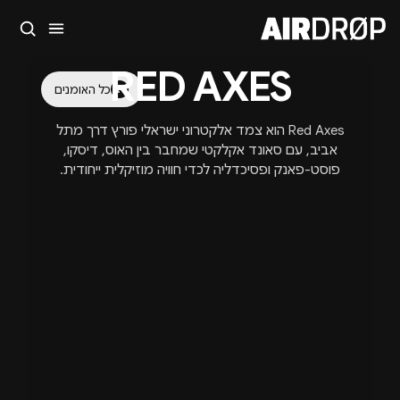
סגור
RED AXES
מה מחפשים?
כל האומנים
🎪
פסטיבלים
🎶
מועדונים
✈️
חו״ל
🔥
בקרוב
Red Axes הוא צמד אלקטרוני ישראלי פורץ דרך מתל
טיפ: אפשר להקליד שם אומן, עיר, תאריך או שם חג.
אביב, עם סאונד אקלקטי שמחבר בין האוס, דיסקו,
פוסט-פאנק ופסיכדליה לכדי חוויה מוזיקלית ייחודית.