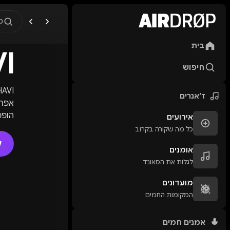
מ
בית
I
מה מחפשים?
🎪
פסטיבלים
🎶
מו
חיפוש
טיפ: אפשר להקליד שם אומן, ע
ז׳אנרים
אפרו
הופכ
אירועים
כל מה שקורה בקרוב
ל
אומנים
לגלות את הסאונד
מועדונים
המקומות החמים
אמנים חמים