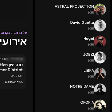
ASTRAL PROJECTION
אומן
David Guetta
אומן
על הרחבה בקרוב
אירועים ע
Hugel
אומן
JOEZI
▣ חמישי · 13.08 · 22:00
אומן
בעוד 5 ימים
סנסיישן
er District
LIBRA
בהרצליה פיתוח - 6
⌖
הרצליה
אומן
החל מ-₪235
NOTRE DAME
אומן
OFORIA
אומן