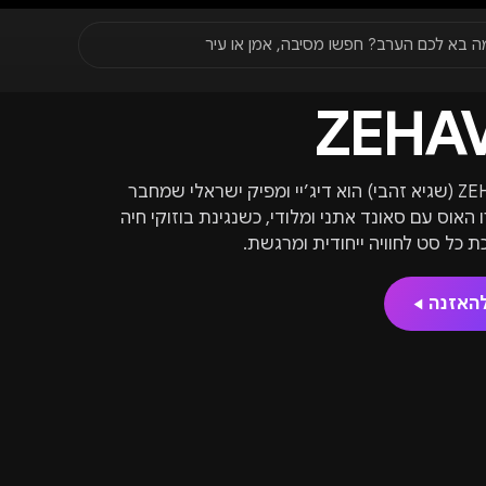
סגור
ה בא לכם הערב? חפשו מסיבה, אמן או עיר
ZEHAV
עדונים
✈️
חו״ל
🔥
בקרוב
יר, תאריך או שם חג.
ZEHAVI (שגיא זהבי) הוא דיג’יי ומפיק ישראלי שמחבר
 האוס עם סאונד אתני ומלודי, כשנגינת בוזוקי חיה
ת כל סט לחוויה ייחודית ומרגשת.
האזנה