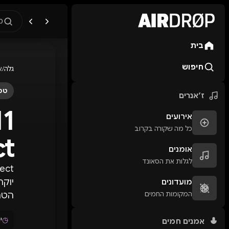
מ
בית
מה מחפשים?
🎪
פסטיבלים
🎶
מו
חיפוש
גלה
/
א
טיפ: אפשר להקליד שם אומן, ע
טכנ
ז׳אנרים
אירועים
כל מה שקורה בקרוב
ect
אומנים
לגלות את הסאונד
יוקר
מועדונים
המקומות החמים
הטר
◷
יו
אמנים חמים