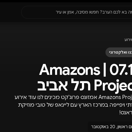
סגור
ה בא לכם הערב? חפשו מסיבה, אמן או עיר
עדונים
✈️
חו״ל
🔥
בקרוב
ירוע
יר, תאריך או שם חג.
ו ואלקטרוני
07.11 | Amazons
Proj תל אביב
Amazons Project אמזונס פרוג'קט מכינים לנו עוד אירוע
תי ויפייפה במרכז הארץ עם ליינאפ של טובי מוזיקת
אנס!
ם ראשון, 20 באוקטובר