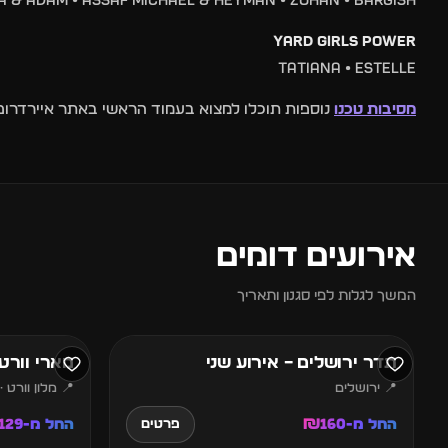
A & ADAM • ASSAF MICHAEL & HEYMAN • ZOHAN • BARGISH
YARD GIRLS POWER
TATIANA • ESTELLE
מסיבות טכנו
נוספות תוכלו למצוא בעמוד הראשי באתר איירדרופ
אירועים דומים
7
6
המשך לגלות לפי סגנון ותאריך
אוגוסט
אוגוסט
תדר ירושלים – אירוע שני
מארי וורט 
📍 ירושלים
📍 מלון וורט ·
החל מ-₪160
החל מ-₪129
פרטים