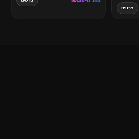
החל מ-₪130
פרטים
פרטים