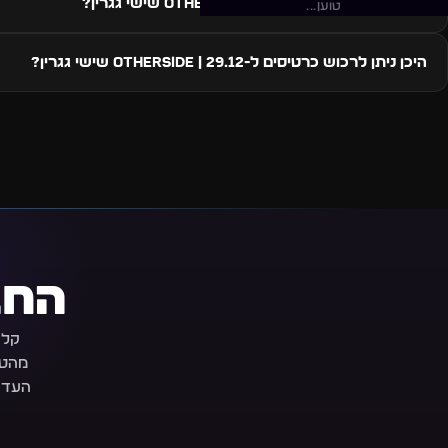
איזה סגנון מוזיקה ב-29.12 | Otherside שישי גגרין?
טוען...
היכן ניתן לרכוש כרטיסים ל-29.12 | Otherside שישי גגרין?
החב
קלי
מהטב
העדכ