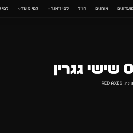
סגור
ועדונים
אומנים
חו״ל
לפי ז׳אנר
לפי מועד
לפי ע
🎸
🌊
📰
🔥
✈️
ם
חו״ל
בקרוב
מגזין
מסיבות חוף
הופעות חי
תאריך או שם חג.
הפקה מיוחדת בגגרין עם לא פחות מארבע במות עם מוזיקה שונה, RED AXES