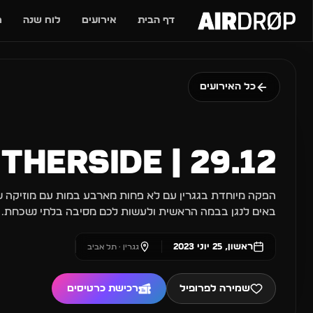
דף הבית
אירועים
לוח שנה
מ
מה מחפשים?
🎶
🎪
פסטיבלים
מועדוני
כל האירועים
טיפ: אפשר להקליד שם אומן, עיר, 
29.12 | Otherside שישי גגרין
באים לנגן בבמה הראשית ולעשות לכם מסיבה בלתי נשכחת.
ראשון, 25 יוני 2023
גגרין · תל אביב
שמירה לפרופיל
רכישת כרטיסים