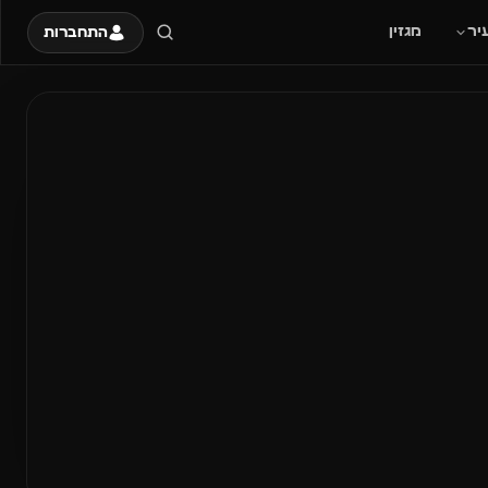
יר
מגזין
התחברות
ות