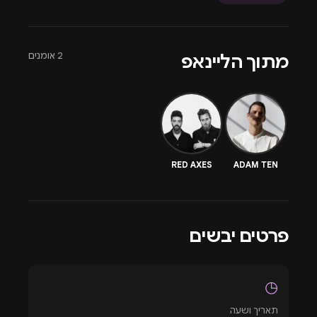
מולטימדיה, הגברה ותאורה מהמתקדמות בעולם, קו ראשון
לים.
--------------------------------------------
2 אומנים
מתוך הליינאפ
LineUP -
RED AXES
ADAM TEN
HARD TO TELL
MOJO JOJO
IDO MORALI
RED AXES
ADAM TEN
JOS & ELI LIRIX
פרטים יבשים
◷
תאריך ושעה