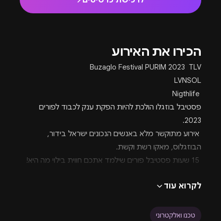
לרכישת כרטיסים
↗
הכירו את האירוע
Buzaglo Festival PURIM 2023 TLV
LVNSOL
Nigthlife
פסטיבל בוזגלו הולכת להיות הפקת ענק לכבוד לפורים
2023.
אירוע מתוקשר מלא באנשים הנכונים ישראל בידור,
הבוזגלוס, מאקו רשת וקשת.
15 שעות פסטיבל פורים שילמד אתכם חווית בילוי מה היא!
את החג הזה משריינים לפסטיבל פורים לשנת 2023.
לקרוא עוד
על הפרק - מראה מרהיב שימלא אתכם ברגשות שגם
מבעד לתחפושת ירגישו חוויה עוצמתית סביב תפאורה
פנומנלית, רצועת דשא ירקרקה על רצועת חוף מדהימה.
טכנו ואלקטרוני