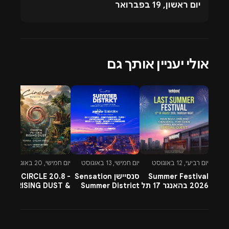
יום ראשון, 19 בפברואר
אולי יעניין אותך גם
יום רביעי, 12 באוגוסט
יום חמישי, 13 באוגוסט
יום חמישי, 20 באוגוסט
יו
Summer Festival
סנסיישן Sensation
CIRCLE 20.8 -
-
2026 בהאנגר 17 תל
Summer District
RISING DUST &
l
אביב
בהרצליה פיתוח -
PETTRA & OMNYA
ח
13.8.26