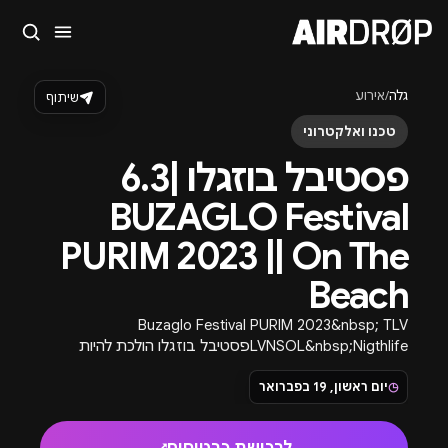
סגור
מה מחפשים?
גלה
/
אירוע
שיתוף
🎪
פסטיבלים
🎶
מועדונים
✈️
חו״ל
🔥
בקרוב
טכנו ואלקטרוני
טיפ: אפשר להקליד שם אומן, עיר, תאריך או שם חג.
פסטיבל בוזגלו |6.3
BUZAGLO Festival
PURIM 2023 || On The
Beach
Buzaglo Festival PURIM 2023&nbsp; TLV
LVNSOL&nbsp;Nigthlifeפסטיבל בוזגלו הולכת להיות
הפקת ענק לכבוד לפורים 2023.&nbsp;אירוע מתוקשר מלא
◷
יום ראשון, 19 בפברואר
באנשים הנכונים ישראל בידור, הבוזגלוס, מאקו רשת
וקשת.&nbsp;15 שעות פסטיבל פורים שילמד אתכם חווית
בילוי מה היא!&nbsp…