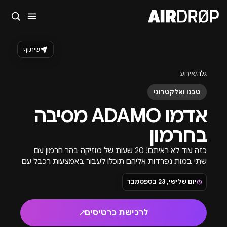
סגור
מה מחפשים?
שיתוף
🎪
פסטיבלים
🎶
מועדונים
✈️
חו״ל
🔥
בקרוב
גלה
/
אירוע
טיפ: אפשר להקליד שם אומן, עיר, תאריך או שם חג.
טכנו ואלקטרוני
אדמו ADAMO מסיבה
בחרמון
כזה עוד לא ראיתם! 20 שעות של מוזיקה בהר חרמון עם
שתי במות נפרדות אליהם תוכלו לעבור באמצעות רכבל עם
הנוף הכי יפה בישראל.
◷
יום שלישי, 23 בספטמבר
לרכישת כרטיסים
↗