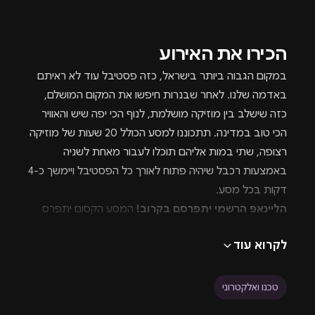
הכירו את האירוע
במקום הגבוה ביותר בישראל, כזה פסטיבל עוד לא ראיתם
באדמה שלנו. לאחר שבנרות חיפשו את המקום המושלם,
כזה שישלב בין מוזיקה מושלמת, לנוף הכי יפה שיש והאוויר
הכי טוב במדינה. תתכוננו למסע הכולל 20 שעות של מוזיקה
רצופה, שתי במות אליהם תוכלו לעבור מאחת לשניה
באמצעות רכבל שיהיה פתוח לאורך כל הפסטיבל ויימשך כ-4
דקות בכל מסע.
הליינאפ הרשמי יתפרסם בקרוב!
המסע הקסום יתפרס
על שתי במות ריקוד מהפנטות בהם כל אחת תציע את
לקרוא עוד
הקסם שלה, האחת על הנקודה הגבוהה ביותר בהר ומעל
העננים, השנייה עם חוויה מהפנטת בדרכה כאשר היא תהיה
מוקפת בהרים. המעבר בין במה אחת לשניה יתבצע לאורך
טכנו ואלקטרוני
כל האירוע באופן חופשי באמצעות רכבל שאורך כ-4 דקות