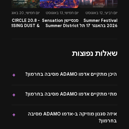
ובעולם.
יום רביעי, 12 באוגוסט
יום חמישי, 13 באוגוסט
יום חמישי, 20 באוגוסט
יו
Summer Festival
סנסיישן Sensation
CIRCLE 20.8 -
-
2026 בהאנגר 17 תל
Summer District
RISING DUST &
l
אביב
בהרצליה פיתוח -
PETTRA & OMNYA
ח
13.8.26
שאלות נפוצות
היכן מתקיים אדמו ADAMO מסיבה בחרמון?
+
מתי מתקיים אדמו ADAMO מסיבה בחרמון?
+
איזה סגנון מוזיקה ב-אדמו ADAMO מסיבה
+
בחרמון?