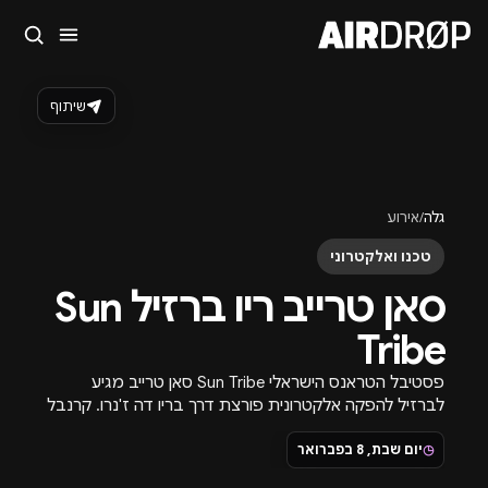
סגור
מה מחפשים?
שיתוף
🎪
פסטיבלים
🎶
מועדונים
✈️
חו״ל
🔥
בקרוב
טיפ: אפשר להקליד שם אומן, עיר, תאריך או שם חג.
גלה
/
אירוע
טכנו ואלקטרוני
סאן טרייב ריו ברזיל Sun
Tribe
פסטיבל הטראנס הישראלי Sun Tribe סאן טרייב מגיע
לברזיל להפקה אלקטרונית פורצת דרך בריו דה ז'נרו. קרנבל
טראנס, ליינאפ בינלאומי ולוקיישן חלומי.
◷
יום שבת, 8 בפברואר