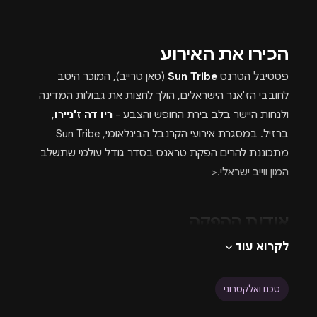
הכירו את האירוע
פסטיבל הטרנס
Sun Tribe
(סאן טרייב), המוכר היטב
לחובבי הז'אנר הישראלים, הולך לחצות את גבולות המדינה
ולנחות היישר בלב בירת החופש והצבע -
ריו דה ז'ניירו
,
ברזיל. במסגרת אירועי הקרנבל הבינלאומי, Sun Tribe
מתכוננת להרים הפקת טראנס בסדר גודל עולמי שתשלב
המון ווייב ישראלי.<
אודות ההפקה
לקרוא עוד
מהרגע הראשון, ההפקה שאבה השראה מה-DNA של
הקרנבל הברזילאי: צבעוניות חיה, חופש תנועתי, שמחה
טכנו ואלקטרוני
מתפרצת ומפגש בין תרבויות שמתאחדות לרגע בלתי
נשכח. Sun Tribe לקחו את כל זה צעד קדימה, ויצרו חוויה