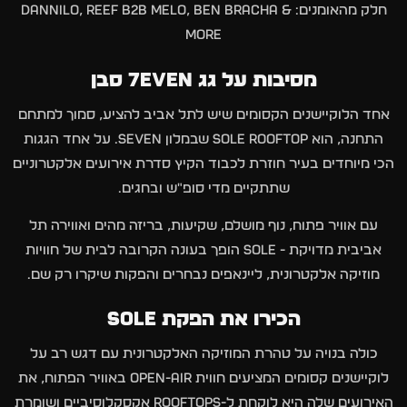
חלק מהאומנים: dannilo, reef b2b melo, ben bracha &
more
מסיבות על גג 7EVEN סבן
אחד הלוקיישנים הקסומים שיש לתל אביב להציע, סמוך למתחם
התחנה, הוא SOLE Rooftop שבמלון Seven. על אחד הגגות
הכי מיוחדים בעיר חוזרת לכבוד הקיץ סדרת אירועים אלקטרוניים
שתתקיים מדי סופ״ש ובחגים.
עם אוויר פתוח, נוף מושלם, שקיעות, בריזה מהים ואווירה תל
אביבית מדויקת - SOLE הופך בעונה הקרובה לבית של חוויות
מוזיקה אלקטרונית, ליינאפים נבחרים והפקות שיקרו רק שם.
הכירו את הפקת SOLE
כולה בנויה על טהרת המוזיקה האלקטרונית עם דגש רב על
לוקיישנים קסומים המציעים חווית OPEN-AIR באוויר הפתוח, את
האירועים שלה היא לוקחת ל-Rooftops אקסקלוסיביים ושומרת