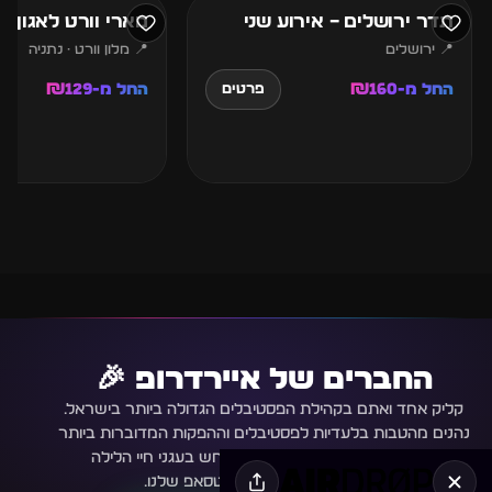
תדר ירושלים – אירוע שני
מארי וורט לאגון נ
📍 ירושלים
📍 מלון וורט · נתניה
החל מ-₪160
החל מ-₪129
פרטים
החברים של איירדרופ 🎉
קליק אחד ואתם בקהילת הפסטיבלים הגדולה ביותר בישראל.
נהנים מהטבות בלעדיות לפסטיבלים וההפקות המדוברות ביותר
בישראל. כל העדכונים על המתרחש בעגני חיי הלילה
למצטרפים לקבוצת הוואטסאפ שלנו.