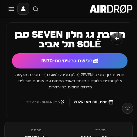
סגור
מה מחפשים?
מסיבת גג מלון Seven סבן
📰
🔥
✈️
🎶
🎪
פסטיבלים
מועדונים
חו״ל
בקרוב
מגזין
SOLÊ תל אביב
טיפ: אפשר להקליד שם אומן, עיר, תאריך או שם חג.
רכישת כרטיסים
מ-₪70
מסיבת רוף טופ ב-7EVEN (מלון סלינה לשעבר) - מסיבת שקיעה
אלקטרונית בלוקיישן מיוחד באוויר הפתוח עם אומנים מובילים.
פרטים נוספים באיירדרופ.
שבת, 30 מאי 2026
מלון Seven · תל אביב
תאריך
מתחם