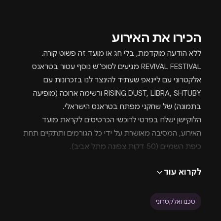
הכירו את האירוע
ללא הודעה מוקדמת, בלי חג או מועד זה פשוט קורה.
REVIVAL FESTIVAL מגיעים לסופ"ש נוסף עטור בטראנס
אלקטרוני עם ליינאפ שעתיד להינצר לנו בזכרונות עם
RISING DUST, LIBRA, SHTUBY ורשימה ארוכה (מופיעה
בתמונה) של שחקני מפתח בטראנס הישראלי.
הלוקיישן ישלח בפרטי לרוכשי הכרטיסים לקראת מועד
האירוע, המסיבה מאושרת על ידי כל הגורמים ותתקיים תחת
כיפת השמיים (50 דקות צפונה מתל אביב).
https://www.youtube.com/watch?v=G5SoBHY9EM0
לקרוא עוד
הרבה שואלים אותנו מתי שטובי מופיע, קיבלתם.
טכנו ואלקטרוני