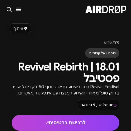
סגור
מה מחפשים?
שיתוף
🎪
פסטיבלים
🎶
מועדונים
✈️
חו״ל
🔥
בקרוב
גלה
/
אירוע
טיפ: אפשר להקליד שם אומן, עיר, תאריך או שם חג.
טכנו ואלקטרוני
18.01 | Revivel Rebirth
פסטיבל
Revival Festival חוזר לאירוע טראנס נוסף 50 דק מתל אביב
בדיוק סופ"ש אחרי האירוע המנצח עם אינפקטד מאשרום.
שטובי הופעות כרטיסים ופרטים נוספים.
◷
יום שלישי, 9 בינואר
לרכישת כרטיסים
↗