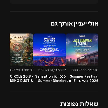
אולי יעניין אותך גם
יום רביעי, 12 באוגוסט
יום חמישי, 13 באוגוסט
יום חמישי, 20 באוגוסט
יו
Summer Festival
סנסיישן Sensation
CIRCLE 20.8 -
-
2026 בהאנגר 17 תל
Summer District
RISING DUST &
l
אביב
בהרצליה פיתוח -
PETTRA & OMNYA
ח
13.8.26
שאלות נפוצות