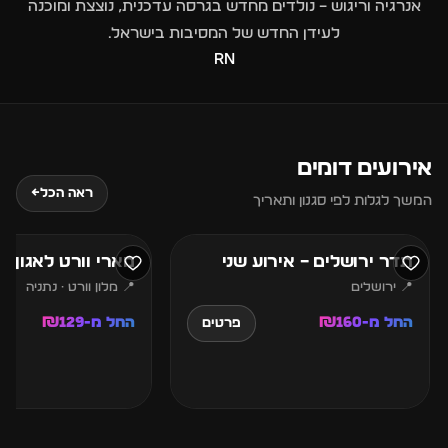
אנרגיה וריגוש – נולדים מחדש בגרסה עדכנית, נוצצת ומוכנה
לעידן החדש של המסיבות בישראל.
rn
אירועים דומים
7
6
ראה הכל
←
המשך לגלות לפי סגנון ותאריך
אוגוסט
אוגוסט
תדר ירושלים – אירוע שני
מארי וורט לאגון נ
📍 ירושלים
📍 מלון וורט · נתניה
החל מ-₪160
החל מ-₪129
פרטים