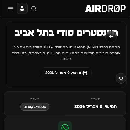
סגור
מה מחפשים?
מיינסטרים סודי בתל אביב
📰
🔥
✈️
🎶
🎪
פסטיבלים
מועדונים
חו״ל
בקרוב
מגזין
מתחם הפליי (Play) מביא איתו פסטיבל 100% מיינסטרים עם כ-7
טיפ: אפשר להקליד שם אומן, עיר, תאריך או שם חג.
אומנים מובילים מהז׳אנר. ניפגש ביום חמישי ה-9 לאפריל, רגע לפני
חצות.
חמישי, 9 אפריל 2026
תאריך
ז׳אנר
חמישי, 9 אפריל 2026
טכנו ואלקטרוני