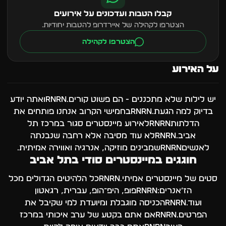
קבלו הטבות ועדכונים על אירועים
הצטרפו לקהילה של איירדרופ להטבות יחודיות.
הצטרפו לקהילה
על האירוע
יש לילות שלא מתכננים - הם פשוט קורים.rnrnואתה יודע
בדיוק למה הגעת.rnrnבחמישי הקרוב אנחנו פותחים את
הדלתותrnrnלאירוע מיינסטרים סגור במרכז תל
אביב.rnrnלא עוד מסיבה אלא רחבה שנבנתה
לאנשיםrnrnשמבינים מוזיקה, אנרגיה ואווירה אמיתית.
חוגגים במיינסטרים סודי בתל אביב
סטים של מיינסטרים אמיתי.rnrnכל הלהיטים הגדולים מכל
הז’אנרים:rnrnפופ, היפ־הופ, עברית, רגאטון
ועוד.rnrnהכניסה מוגבלת ומיועדת למי שקיבל את
הפרטים.rnrnאם אתם בקטע של ערב איכותי במרכז