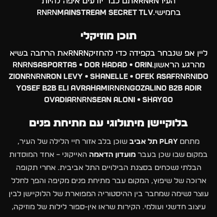
העירrnrnאתם כבר יודעים איפה להיות
בחמישי.rnrn
MAINSTREAM SECRET TLV
תוכן מוזיקלי
ליין אפ שנבחר בקפידה כדי להחזיקrnrnאת הרחבה בשיא
מהרגע הראשון.rnrn
SASPORTAS • DOR HADAD • ORIN
ZION
rnrn
RON LEVY • SHANELLE • OFEK ASAF
rnrn
IDO
YOSEF B2B ELI AVRAHAMI
rnrn
GOZALINO B2B ADIR
OVADIA
rnrn
SEAN ALONI • SHAYGO
בלוקיישן מיתולוגי עם מתיחת פנים
מתחם
PLAY תל אביב
שוכן בלב אזור חיי הלילה של העיר,
במקום שבו שכן בעבר
מועדון הדאמה
האייקוני – אחד המוסדות
הבלתי נשכחים בסצנת הבילויים התל אביבית. אחרי תקופה
ארוכה של שיפוץ, המקום עבר מתיחת פנים מקיפה והפך לחלל
עוצר נשימה שמחבר בין ההיסטוריה המפוארת של הלוקיישן לבין
עיצוב חדשני ועולמי. הקירות שראו אין-ספור לילות של מוזיקה,