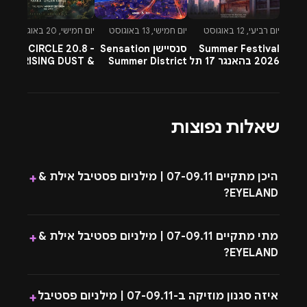
לאירוע וכספם לא יוחזר.
יום רביעי, 12 באוגוסט
יום חמישי, 13 באוגוסט
יום חמישי, 20 באוגוסט
יו
יש לצפות בתנאי ההפקה המלאים ובכלל התכנים
Summer Festival
סנסיישן Sensation
CIRCLE 20.8 -
-
המעודכנים או למטרת רכישת כרטיסים מאובטחת אונליין
2026 בהאנגר 17 תל
Summer District
RISING DUST &
l
באמצעות הלינק המצורף למעלה.
אביב
בהרצליה פיתוח -
PETTRA & OMNYA
ח
13.8.26
איירדרופ אינה קשורה להפקה, התוכן המופיע בעמוד זה הינו
למטרת פרגון בלבד. לפרטי ההפקה והתקשרות מולם מצורף
שאלות נפוצות
אמייל ושם ההפקה בלינק המצורף.
היכן מתקיים 07-09.11 | מילניום פסטיבל אילת &
+
EYELAND?
מתי מתקיים 07-09.11 | מילניום פסטיבל אילת &
+
EYELAND?
איזה סגנון מוזיקה ב-07-09.11 | מילניום פסטיבל
+