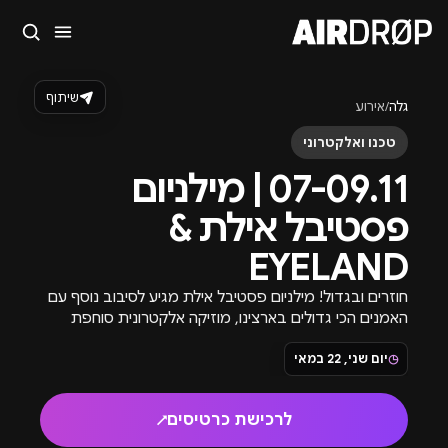
סגור
מה מחפשים?
שיתוף
גלה
/
אירוע
🎪
פסטיבלים
🎶
מועדונים
✈️
חו״ל
🔥
בקרוב
טכנו ואלקטרוני
טיפ: אפשר להקליד שם אומן, עיר, תאריך או שם חג.
07-09.11 | מילניום
פסטיבל אילת &
EYELAND
חוזרים ובגדול! מילניום פסטיבל אילת מגיע לסיבוב נוסף עם
האמנים הכי גדולים בארצינו, מוזיקה אלקטרונית סוחפת
וחוויה של פעם בשנה.
◷
יום שני, 22 במאי
לרכישת כרטיסים
↗