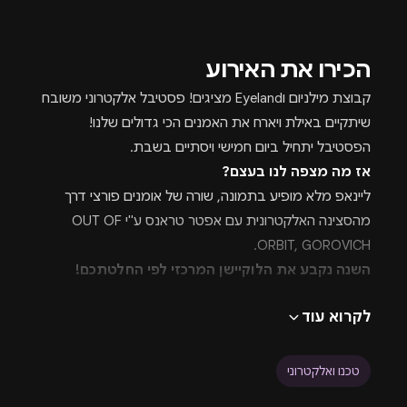
הכירו את האירוע
קבוצת מילניום וEyeland מציגים! פסטיבל אלקטרוני משובח
שיתקיים באילת ויארח את האמנים הכי גדולים שלנו!
הפסטיבל יתחיל ביום חמישי ויסתיים בשבת.
אז מה מצפה לנו בעצם?
ליינאפ מלא מופיע בתמונה, שורה של אומנים פורצי דרך
מהסצינה האלקטרונית עם אפטר טראנס ע"י OUT OF
ORBIT, GOROVICH.
השנה נקבע את הלוקיישן המרכזי לפי החלטתכם!
הזמנתם כרטיסים? תוכלו להשתתף בסקר בו אתם,
לקרוא עוד
הבליינים היקרים תקבעו היכן נערוך את המסיבות המרכזיות
של ההפקה. האופציות הינם חוות הגמלים, פארק הטרמינל או
במתחם הסלינה. השתתפתם בסקר של מילניום פסטיבל
טכנו ואלקטרוני
אילת? אתם נכנסים באופן אוטומטי להגרלה בה יחלקו שלושה