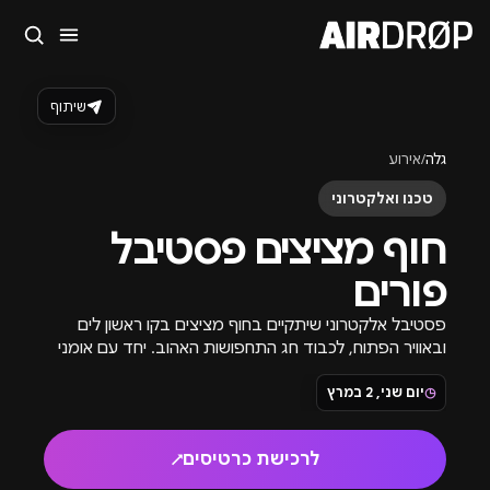
סגור
מה מחפשים?
שיתוף
🎪
פסטיבלים
🎶
מועדונים
✈️
חו״ל
🔥
בקרוב
גלה
/
אירוע
טיפ: אפשר להקליד שם אומן, עיר, תאריך או שם חג.
טכנו ואלקטרוני
חוף מציצים פסטיבל
פורים
פסטיבל אלקטרוני שיתקיים בחוף מציצים בקו ראשון לים
ובאוויר הפתוח, לכבוד חג התחפושות האהוב. יחד עם אומני
טכנו מובילים נחגוג את פורים!
◷
יום שני, 2 במרץ
לרכישת כרטיסים
↗