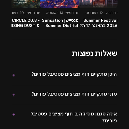
והאירועים הכי שווים – ובחרו את החוויה שמתאימה לכם.
יום רביעי, 12 באוגוסט
יום חמישי, 13 באוגוסט
יום חמישי, 20 באוגוסט
יו
פורים יש רק פעם בשנה, אל תפספסו.
Summer Festival
סנסיישן Sensation
CIRCLE 20.8 -
-
rn
2026 בהאנגר 17 תל
Summer District
RISING DUST &
l
אביב
בהרצליה פיתוח -
PETTRA & OMNYA
ח
13.8.26
שאלות נפוצות
היכן מתקיים חוף מציצים פסטיבל פורים?
+
מתי מתקיים חוף מציצים פסטיבל פורים?
+
איזה סגנון מוזיקה ב-חוף מציצים פסטיבל
+
פורים?