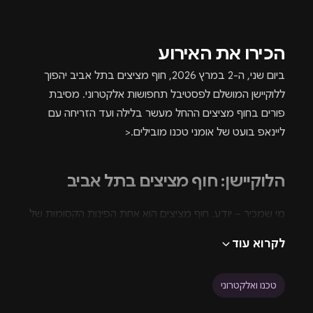
הכירו את האירוע
ביום שני, ה-2 במרץ 2026, חוף מציצים בתל אביב יהפוך
ללוקיישן המושלם לפסטיבל תחפושות אלקטרוני. מסיבת
פורים בחוף מציצים ההחל מעשר בלילה ועד הזריחה עם
ליינאפ בועט של אומני טכנו מובילים.<
הלוקיישן: חוף מציצים בתל אביב
מי שמכיר – יודע. חוף מציצים הוא אחת הפינות הקסומות של
תל אביב, בדיוק במקום שבו העיר והטבע נפגשים. מטרים
לקרוא עוד
ספורים מההמולה העירונית, החוף מציע מרחב פתוח, בריזה
נעימה ורקע מושלם לחגיגות יום העצמאות בלתי נשכחות.
טכנו ואלקטרוני
השמש, החול, הים והאווירה – כל אלו יתחברו יחדיו ליצירת
חוויה עוצמתית, ייחודית ומלאת חופש.