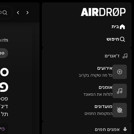
מ
בית
מה מחפשים?
🎪
פסטיבלים
🎶
מו
חיפוש
גלה
/
א
טיפ: אפשר להקליד שם אומן, ע
טכנ
ז׳אנרים
אירועים
כל מה שקורה בקרוב
פו
אומנים
לגלות את הסאונד
מועדונים
המקומות החמים
תל אבי
◷
יו
אמנים חמים