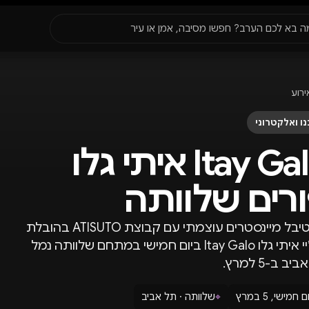
סגור
ה בא לכם הערב? חפשו מסיבה, אמן או עיר
עדונים
✈️
חו״ל
🔥
בקרוב
ירוע
יר, תאריך או שם חג.
ו ואלקטרוני
Itay Galo איתי גלו
רים שלוותה
פסטיבל מיינסטרים עוצמתי עם קבוצת ATISUTO בהובלת
דיג׳יי איתי גלו Itay Galo ביום חמישי במתחם שלוותה נמל
ב ב-5 למרץ.
ם חמישי, 5 במרץ
⌖
שלוותה · תל אביב