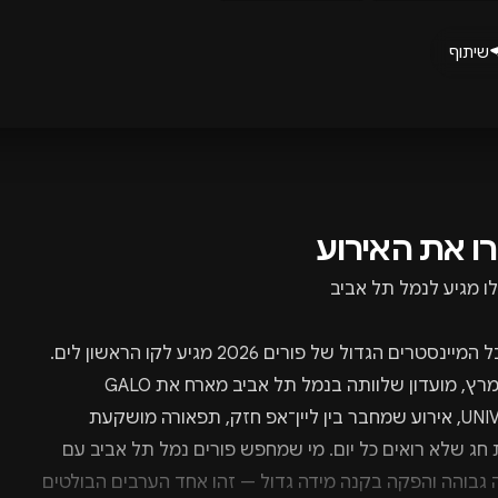
שיתוף
רו את האירוע
לו מגיע לנמל תל אביב
פסטיבל המיינסטרים הגדול של פורים 2026 מגיע לקו הראשון לים.
ב־5 במרץ, מועדון שלוותה בנמל תל אביב מארח את GALO
UNIVERSE, אירוע שמחבר בין ליין־אפ חזק, תפאורה מושקעת
ת חג שלא רואים כל יום. מי שמחפש פורים נמל תל אביב עם
 גבוהה והפקה בקנה מידה גדול — זהו אחד הערבים הבולטים