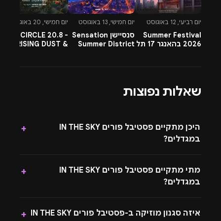
של Airdrop מחכים בעמוד הראשי
יום רביעי, 12 באוגוסט
יום חמישי, 13 באוגוסט
יום חמישי, 20 באוגוסט
יו
מחפשים עוד ליינים, סגנונות ולוקיישנים לפורים? כנסו
Summer Festival
סנסיישן Sensation
CIRCLE 20.8 -
-
לעמוד הראשי באתר
Airdrop
, עברו לקטגוריית
2026 בהאנגר 17 תל
Summer District
RISING DUST &
l
“פורים”
, ותמצאו שם את כל אירועי החג במקום אחד –
אביב
בהרצליה פיתוח -
PETTRA & OMNYA
ח
13.8.26
עם מידע מלא וקישורים לכרטיסים.
שאלות נפוצות
היכן מתקיים פסטיבל פורים IN THE SKY
+
במגדלים?
מתי מתקיים פסטיבל פורים IN THE SKY
+
במגדלים?
איזה סגנון מוזיקה ב-פסטיבל פורים IN THE SKY
+