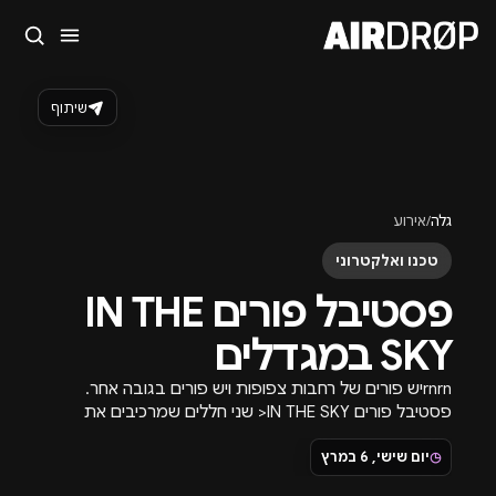
סגור
מה מחפשים?
שיתוף
🎪
פסטיבלים
🎶
מועדונים
✈️
חו״ל
🔥
בקרוב
טיפ: אפשר להקליד שם אומן, עיר, תאריך או שם חג.
גלה
/
אירוע
טכנו ואלקטרוני
פסטיבל פורים IN THE
SKY במגדלים
rnrnיש פורים של רחבות צפופות ויש פורים בגובה אחר.
פסטיבל פורים IN THE SKY< שני חללים שמרכיבים את
הלילה המושלם הלוקיישן שלנו במגדלי הארבעה בנוי בדיוק
◷
יום שישי, 6 במרץ
כמו שלילה טוב צריך להיות: שני חללים משלימים – חלל
פנימי עם אנרגיה ורחבה פעילה, לצד אזור חוץ/גג שמאפש…