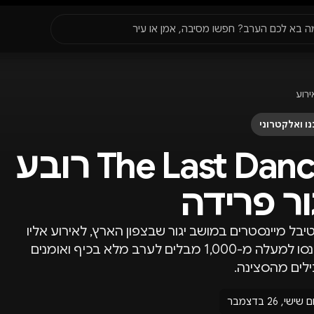
סגור
ה בא לכם הערב? חפשו מסיבה, אמן או עיר
עדונים
✈️
חו״ל
🔥
בקרוב
ירוע
יר, תאריך או שם חג.
ו ואלקטרוני
The Last Dance רובע
ור פרידה
בל מיינסטרים במושב יגור שבצפון הארץ, לאירוע אליו
יתכנסו למעלה מ-1,000 מבלים לערב מלא בכיף ואומנים
לים מהסצינה.
ם שישי, 26 בדצמבר