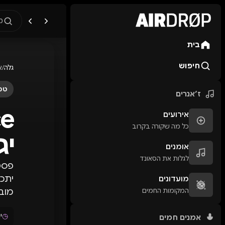
מ
בית
מה מחפשים?
🎪
פסטיבלים
🎶
מו
חיפוש
גלה
/
א
טיפ: אפשר להקליד שם אומן, ע
טכנ
ז׳אנרים
אירועים
כל מה שקורה בקרוב
יג
אומנים
לגלות את הסאונד
פסטי
מועדונים
המקומות החמים
מובי
◷
יו
אמנים חמים