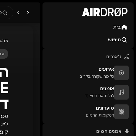
מ
בית
מה מחפשים?
🎪
פסטיבלים
🎶
מו
חיפוש
גלה
/
א
טיפ: אפשר להקליד שם אומן, ע
טכנ
ז׳אנרים
אירועים
כל מה שקורה בקרוב
אומנים
לגלות את הסאונד
דר
מועדונים
המקומות החמים
ליינ
אמנים חמים
קונצ