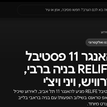
סגור
ה בא לכם הערב? חפשו מסיבה, אמן או עיר
עדונים
✈️
חו״ל
🔥
בקרוב
ירוע
יר, תאריך או שם חג.
ו ואלקטרוני
האנגר 11 פסטיבל
RELIFE בניה ברבי,
וויש, ויני ויצ'י
פסטיבל RELIFE מגיע להאנגר 11 תל אביב, לאירוע שיכיל
אפ טראנס בשילוב הופעות! עם בניה בראבי בלייב
רט מיוחד.