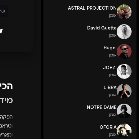
ASTRAL PROJECTION
◷
יו
אומן
David Guetta
אומן
Hugel
אומן
JOEZI
אומן
הכי
LIBRA
אומן
מיד
NOTRE DAME
אומן
וטראנס
OFORIA
אומן